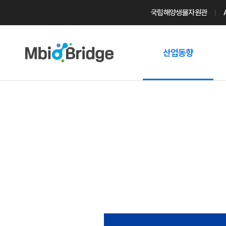
국립해양생물자원관
산업동향
마린바이오
트렌드
국내 동향
해외 동향