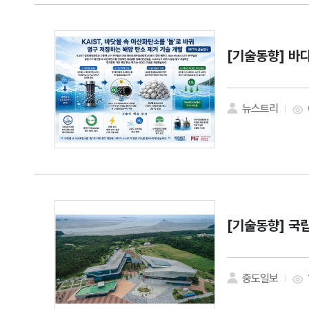
[기술동향]
바다
뉴스트리
[기술동향]
국립
중도일보