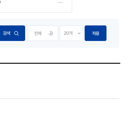
향
전체
적용