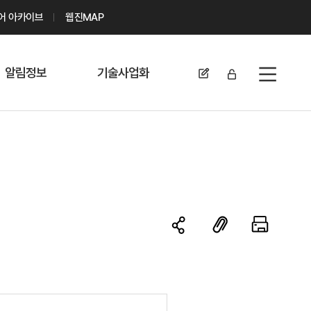
디어 아카이브
웹진MAP
알림정보
기술사업화
전체메뉴
공지사항
기술이전 문의/
신청
자료실
기술이전 현황
채용정보
MABIK
세미나 및 행사
전략특허
보도자료
미활용나눔특허
카드뉴스