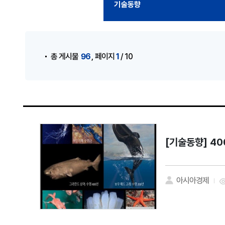
기술동향
게시물 검색
,
96
1
총 게시물
페이지
/ 10
[기술동향]
40
아시아경제