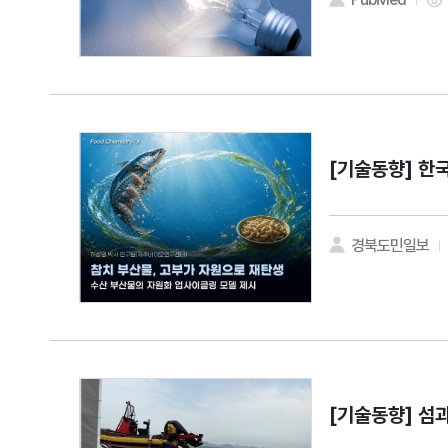
[기술동향]
한국
경북도민일보
[기술동향]
섬과