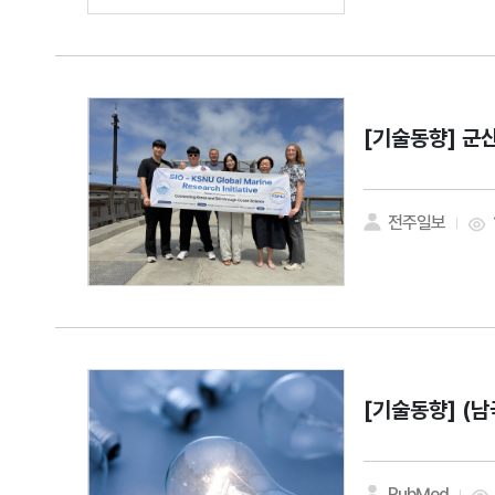
[기술동향]
군산
전주일보
[기술동향]
(남
PubMed