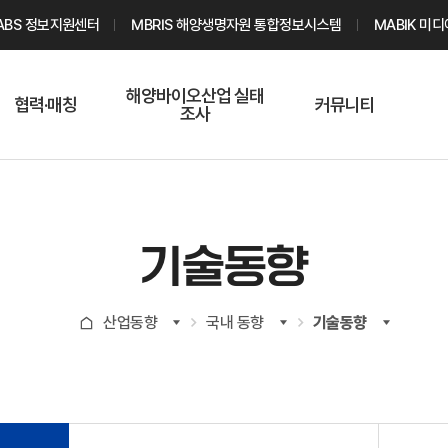
ABS 정보지원센터
MBRIS 해양생명자원 통합정보시스템
MABIK 미
해양바이오산업 실태
협력·매칭
커뮤니티
조사
해양바이오
온라인 실태조사
해양바이오
주요소재 소개
Q&A
해양바이오산업
기업수요 매칭
통계자료
전문가 인력풀
기술동향
기업 공동연구
지식포럼
신청
해양바이오
산업동향
국내 동향
기술동향
기업현황