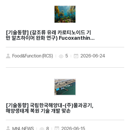
[기술동향]
(갈조류 유래 카로티노이드 기
반 알츠하이머 완화 연구) Fucoxanthin e
nhances AMPK/mTOR-dependent a
utophagic flux and attenuates fer
roptosis in Alzheimer's disease mo
Food&Function (RCS)
5
2026-06-24
dels
[기술동향]
국립한국해양대-(주)물과공기,
해양생태계 복원 기술 개발 맞손
MNL·NEWS
8
2026-06-15