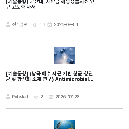
[기술동향]
군산대, 새만금 해양생물자원 연
구 고도화 나서
전주일보
1
2026-08-03
[기술동향]
(남극 해수 세균 기반 항균·항진
균 및 항산화 소재 연구) Antimicrobial a
nd antioxidant activities of Methyl
obacterium phyllosphaerae KS504
39 isolated from Antarctic seawat
PubMed
2
2026-07-28
er