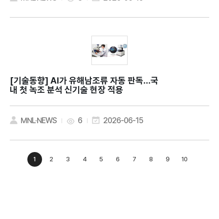
[기술동향]
AI가 유해남조류 자동 판독…국
내 첫 녹조 분석 신기술 현장 적용
MNL·NEWS
6
2026-06-15
1
2
3
4
5
6
7
8
9
10