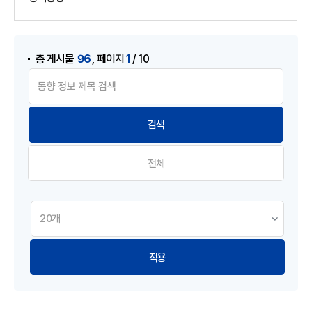
게시물 검색
,
96
1
총 게시물
페이지
/ 10
전체
적용