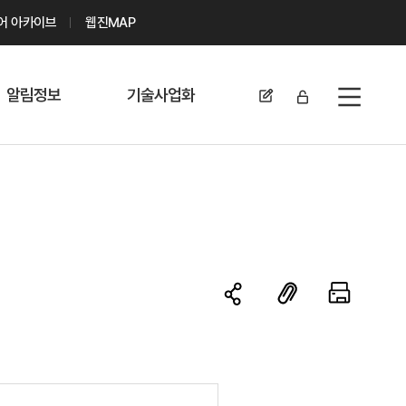
디어 아카이브
웹진MAP
알림정보
기술사업화
전체메뉴
공지사항
기술이전 문의/
신청
자료실
기술이전 현황
채용정보
MABIK
세미나 및 행사
전략특허
보도자료
미활용나눔특허
카드뉴스