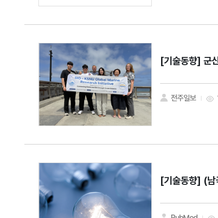
[기술동향]
군산
전주일보
[기술동향]
(남
PubMed