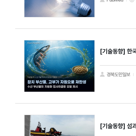
[기술동향]
한국
경북도민일보
[기술동향]
섬과