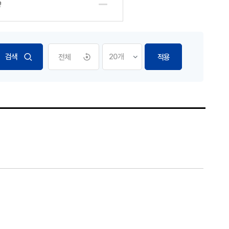
향
전체
적용