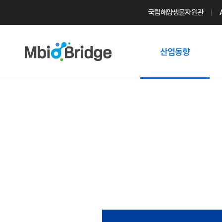
국립해양생물자원관
산업동향
마린바이오
트렌드
국내 동향
해외 동향