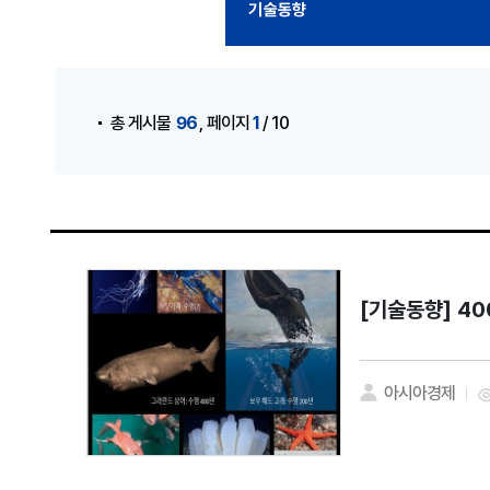
기술동향
게시물 검색
,
96
1
총 게시물
페이지
/ 10
[기술동향]
40
아시아경제