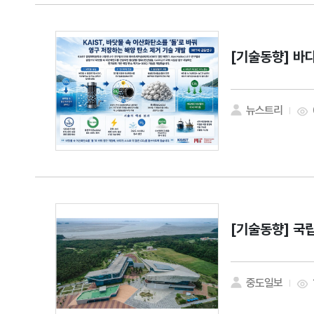
[기술동향]
바다
뉴스트리
[기술동향]
국립
중도일보