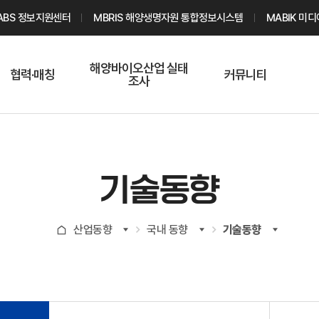
ABS 정보지원센터
MBRIS 해양생명자원 통합정보시스템
MABIK 미
해양바이오산업 실태
협력·매칭
커뮤니티
조사
해양바이오
온라인 실태조사
해양바이오
주요소재 소개
Q&A
해양바이오산업
기업수요 매칭
통계자료
전문가 인력풀
기술동향
기업 공동연구
지식포럼
신청
해양바이오
산업동향
국내 동향
기술동향
기업현황