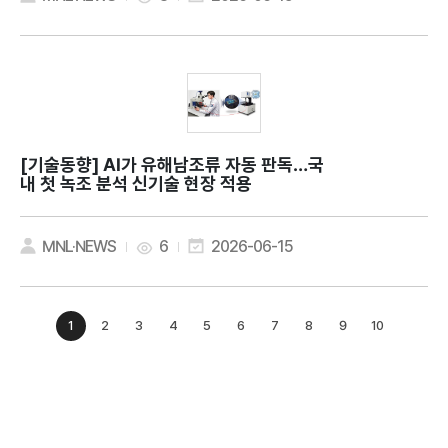
[기술동향]
AI가 유해남조류 자동 판독…국
내 첫 녹조 분석 신기술 현장 적용
MNL·NEWS
6
2026-06-15
1
2
3
4
5
6
7
8
9
10