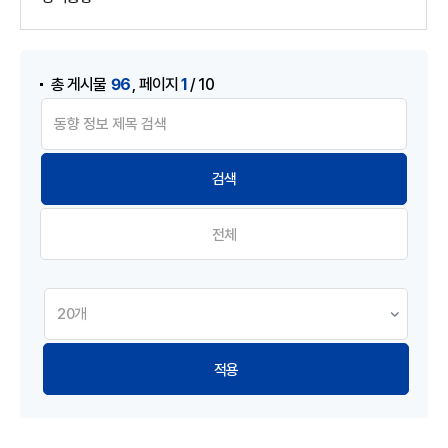
게시물 검색
,
96
1
총 게시물
페이지
/ 10
전체
적용