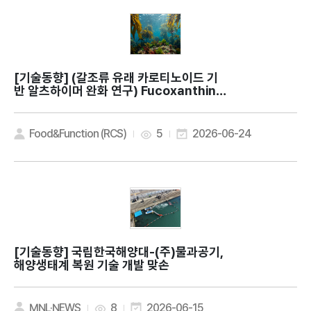
[기술동향]
(갈조류 유래 카로티노이드 기
반 알츠하이머 완화 연구) Fucoxanthin e
nhances AMPK/mTOR-dependent a
utophagic flux and attenuates fer
roptosis in Alzheimer's disease mo
Food&Function (RCS)
5
2026-06-24
dels
[기술동향]
국립한국해양대-(주)물과공기,
해양생태계 복원 기술 개발 맞손
MNL·NEWS
8
2026-06-15