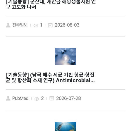
[기술동향]
군산대, 새만금 해양생물자원 연
구 고도화 나서
전주일보
1
2026-08-03
[기술동향]
(남극 해수 세균 기반 항균·항진
균 및 항산화 소재 연구) Antimicrobial a
nd antioxidant activities of Methyl
obacterium phyllosphaerae KS504
39 isolated from Antarctic seawat
PubMed
2
2026-07-28
er