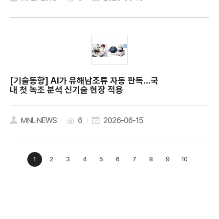
[기술동향]
AI가 유해남조류 자동 판독…국
내 첫 녹조 분석 신기술 현장 적용
MNL·NEWS
6
2026-06-15
1
2
3
4
5
6
7
8
9
10