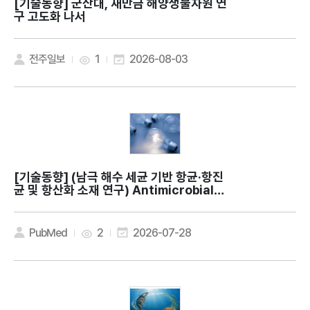
[기술동향]
군산대, 새만금 해양생물자원 연
구 고도화 나서
전주일보
1
2026-08-03
[기술동향]
(남극 해수 세균 기반 항균·항진
균 및 항산화 소재 연구) Antimicrobial a
nd antioxidant activities of Methyl
obacterium phyllosphaerae KS504
39 isolated from Antarctic seawat
PubMed
2
2026-07-28
er