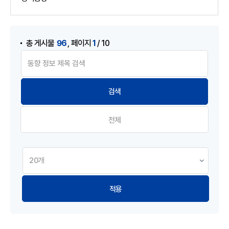
게시물 검색
,
96
1
총 게시물
페이지
/ 10
전체
적용