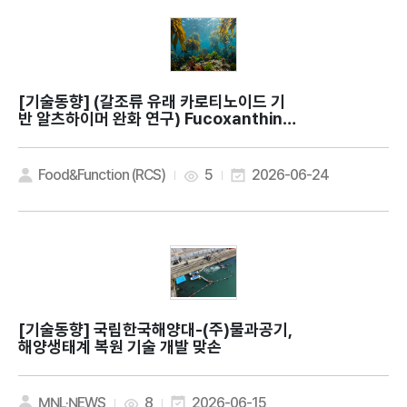
[기술동향]
(갈조류 유래 카로티노이드 기
반 알츠하이머 완화 연구) Fucoxanthin e
nhances AMPK/mTOR-dependent a
utophagic flux and attenuates fer
roptosis in Alzheimer's disease mo
Food&Function (RCS)
5
2026-06-24
dels
[기술동향]
국립한국해양대-(주)물과공기,
해양생태계 복원 기술 개발 맞손
MNL·NEWS
8
2026-06-15