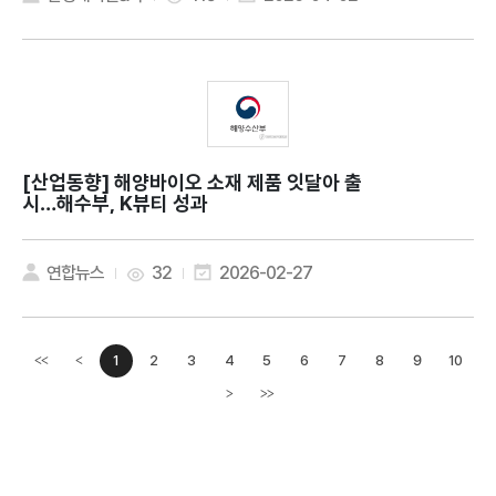
[산업동향]
해양바이오 소재 제품 잇달아 출
시…해수부, K뷰티 성과
연합뉴스
32
2026-02-27
1
2
3
4
5
6
7
8
9
10
<<
<
이전페이지
>
>>
다음페이지