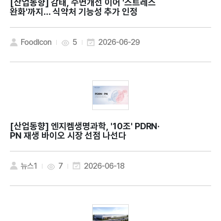
[산업동향]
감태, 수면개선 이어 '스트레스
완화'까지… 식약처 기능성 추가 인정
FoodIcon
5
2026-06-29
[산업동향]
엔지켐생명과학, '10조' PDRN·
PN 재생 바이오 시장 선점 나선다
뉴스1
7
2026-06-18