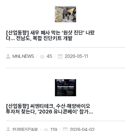
[산업동향]
새우 폐사 막는 ‘원샷 진단’ 나왔
다… 전남도, 복합 진단키트 개발
MNL·NEWS
45
2026-05-11
[산업동향]
씨엔티테크, 수산·해양바이오
투자처 찾는다, '2026 유니콘베이' 참가기
업 모집
한경매거진&북
119
2026-04-02