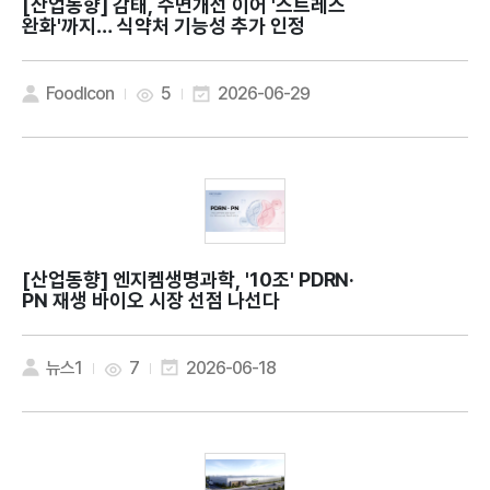
[산업동향]
감태, 수면개선 이어 '스트레스
완화'까지… 식약처 기능성 추가 인정
FoodIcon
5
2026-06-29
[산업동향]
엔지켐생명과학, '10조' PDRN·
PN 재생 바이오 시장 선점 나선다
뉴스1
7
2026-06-18