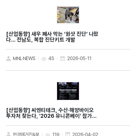
[산업동향]
새우 폐사 막는 ‘원샷 진단’ 나왔
다… 전남도, 복합 진단키트 개발
MNL·NEWS
45
2026-05-11
[산업동향]
씨엔티테크, 수산·해양바이오
투자처 찾는다, '2026 유니콘베이' 참가기
업 모집
한경매거진&북
119
2026-04-02