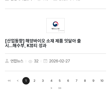
[산업동향]
해양바이오 소재 제품 잇달아 출
시…해수부, K뷰티 성과
연합뉴스
32
2026-02-27
1
2
3
4
5
6
7
8
9
10
<<
<
이전페이지
>
>>
다음페이지