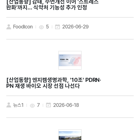
[산업동향]
감태, 수면개선 이어 '스트레스
완화'까지… 식약처 기능성 추가 인정
FoodIcon
5
2026-06-29
[산업동향]
엔지켐생명과학, '10조' PDRN·
PN 재생 바이오 시장 선점 나선다
뉴스1
7
2026-06-18