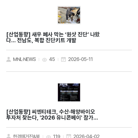
[산업동향]
새우 폐사 막는 ‘원샷 진단’ 나왔
다… 전남도, 복합 진단키트 개발
MNL·NEWS
45
2026-05-11
[산업동향]
씨엔티테크, 수산·해양바이오
투자처 찾는다, '2026 유니콘베이' 참가기
업 모집
한경매거진&북
119
2026-04-02