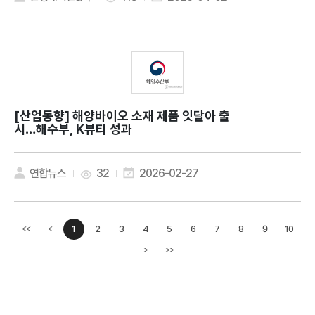
[산업동향]
해양바이오 소재 제품 잇달아 출
시…해수부, K뷰티 성과
연합뉴스
32
2026-02-27
1
2
3
4
5
6
7
8
9
10
<<
<
이전페이지
>
>>
다음페이지