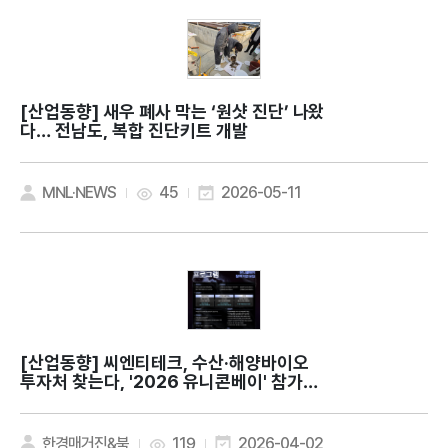
[산업동향]
새우 폐사 막는 ‘원샷 진단’ 나왔
다… 전남도, 복합 진단키트 개발
MNL·NEWS
45
2026-05-11
[산업동향]
씨엔티테크, 수산·해양바이오
투자처 찾는다, '2026 유니콘베이' 참가기
업 모집
한경매거진&북
119
2026-04-02