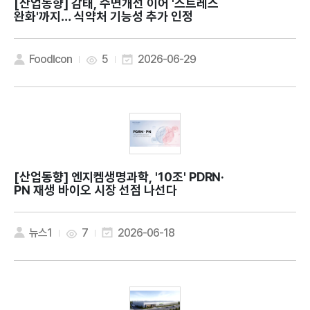
[산업동향]
감태, 수면개선 이어 '스트레스
완화'까지… 식약처 기능성 추가 인정
FoodIcon
5
2026-06-29
[산업동향]
엔지켐생명과학, '10조' PDRN·
PN 재생 바이오 시장 선점 나선다
뉴스1
7
2026-06-18