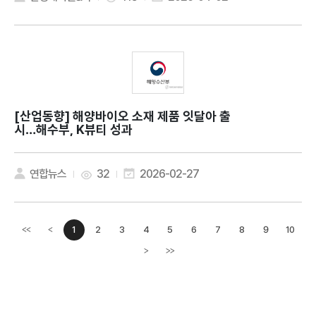
[산업동향]
해양바이오 소재 제품 잇달아 출
시…해수부, K뷰티 성과
연합뉴스
32
2026-02-27
1
2
3
4
5
6
7
8
9
10
<<
<
이전페이지
>
>>
다음페이지