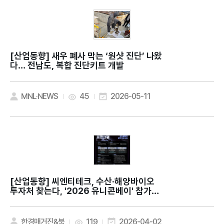
[산업동향]
새우 폐사 막는 ‘원샷 진단’ 나왔
다… 전남도, 복합 진단키트 개발
MNL·NEWS
45
2026-05-11
[산업동향]
씨엔티테크, 수산·해양바이오
투자처 찾는다, '2026 유니콘베이' 참가기
업 모집
한경매거진&북
119
2026-04-02