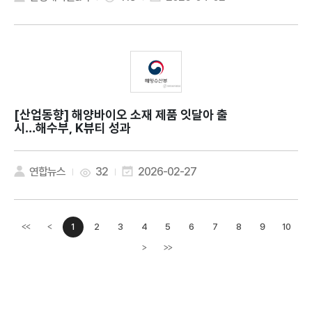
[산업동향]
해양바이오 소재 제품 잇달아 출
시…해수부, K뷰티 성과
연합뉴스
32
2026-02-27
1
2
3
4
5
6
7
8
9
10
<<
<
이전페이지
>
>>
다음페이지