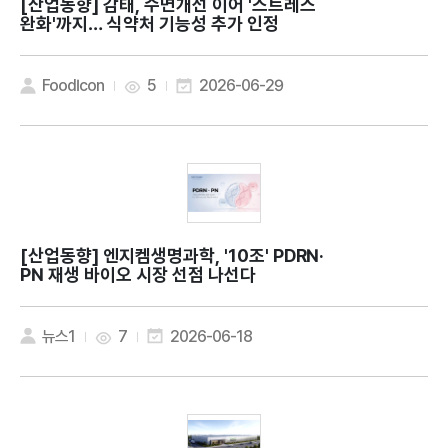
[산업동향]
감태, 수면개선 이어 '스트레스
완화'까지… 식약처 기능성 추가 인정
FoodIcon
5
2026-06-29
[산업동향]
엔지켐생명과학, '10조' PDRN·
PN 재생 바이오 시장 선점 나선다
뉴스1
7
2026-06-18