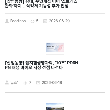
[산업동향]
감태, 수면개선 이어 '스트레스
완화'까지… 식약처 기능성 추가 인정
FoodIcon
5
2026-06-29
[산업동향]
엔지켐생명과학, '10조' PDRN·
PN 재생 바이오 시장 선점 나선다
뉴스1
7
2026-06-18