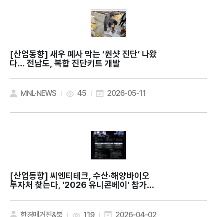
[산업동향]
새우 폐사 막는 ‘원샷 진단’ 나왔
다… 전남도, 복합 진단키트 개발
MNL·NEWS
45
2026-05-11
[산업동향]
씨엔티테크, 수산·해양바이오
투자처 찾는다, '2026 유니콘베이' 참가기
업 모집
한경매거진&북
119
2026-04-02