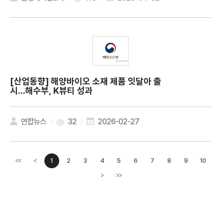
[산업동향]
해양바이오 소재 제품 잇달아 출
시…해수부, K뷰티 성과
연합뉴스
32
2026-02-27
1
2
3
4
5
6
7
8
9
10
<<
<
이전페이지
>
>>
다음페이지