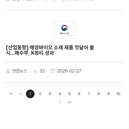
[산업동향]
해양바이오 소재 제품 잇달아 출
시…해수부, K뷰티 성과
연합뉴스
32
2026-02-27
1
2
3
4
5
6
7
8
9
10
<<
<
이전페이지
>
>>
다음페이지