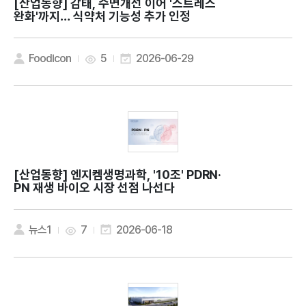
[산업동향]
감태, 수면개선 이어 '스트레스
완화'까지… 식약처 기능성 추가 인정
FoodIcon
5
2026-06-29
[산업동향]
엔지켐생명과학, '10조' PDRN·
PN 재생 바이오 시장 선점 나선다
뉴스1
7
2026-06-18