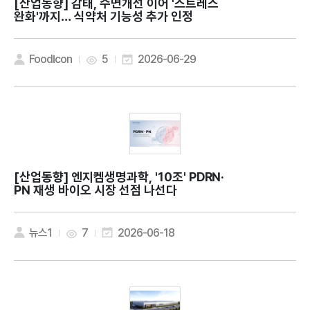
[산업동향]
감태, 수면개선 이어 '스트레스
완화'까지… 식약처 기능성 추가 인정
FoodIcon
5
2026-06-29
[산업동향]
엔지켐생명과학, '10조' PDRN·
PN 재생 바이오 시장 선점 나선다
뉴스1
7
2026-06-18