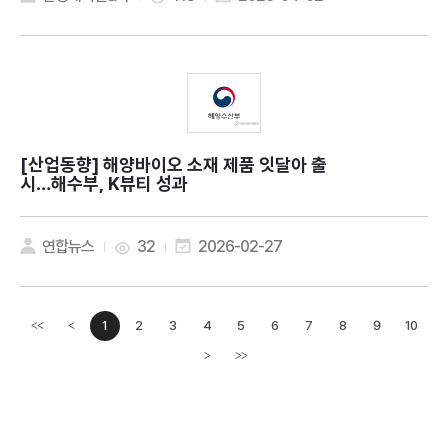
[산업동향]
해양바이오 소재 제품 잇달아 출
시…해수부, K뷰티 성과
연합뉴스
32
2026-02-27
1
2
3
4
5
6
7
8
9
10
<<
<
이전페이지
>
>>
다음페이지