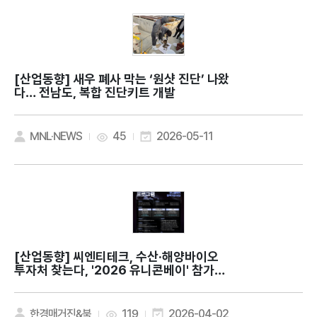
[산업동향]
새우 폐사 막는 ‘원샷 진단’ 나왔
다… 전남도, 복합 진단키트 개발
MNL·NEWS
45
2026-05-11
[산업동향]
씨엔티테크, 수산·해양바이오
투자처 찾는다, '2026 유니콘베이' 참가기
업 모집
한경매거진&북
119
2026-04-02