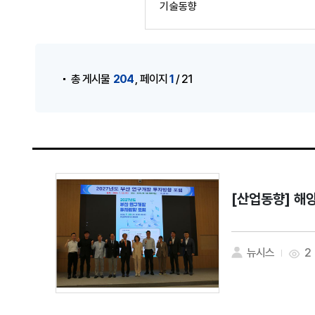
기술동향
게시물 검색
,
204
1
총 게시물
페이지
/ 21
[산업동향]
해양
뉴시스
2