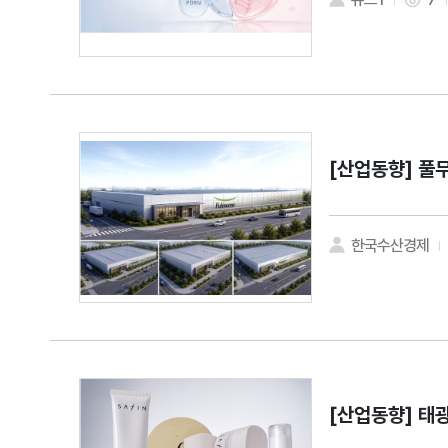
[산업동향]
풀무
한국수산경제
[산업동향]
태광