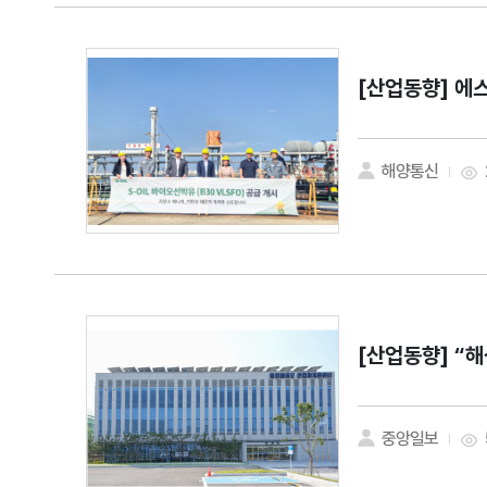
[산업동향]
에스
해양통신
[산업동향]
“해
중앙일보