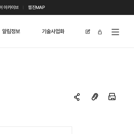
디어 아카이브
웹진MAP
알림정보
기술사업화
전체메뉴
공지사항
기술이전 문의/
신청
자료실
기술이전 현황
채용정보
MABIK
세미나 및 행사
전략특허
보도자료
미활용나눔특허
카드뉴스