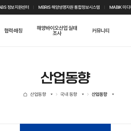
ABS 정보지원센터
MBRIS 해양생명자원 통합정보시스템
MABIK 미
해양바이오산업 실태
협력·매칭
커뮤니티
조사
해양바이오
온라인 실태조사
해양바이오
주요소재 소개
Q&A
해양바이오산업
기업수요 매칭
통계자료
전문가 인력풀
산업동향
기업 공동연구
지식포럼
신청
해양바이오
산업동향
국내 동향
산업동향
기업현황