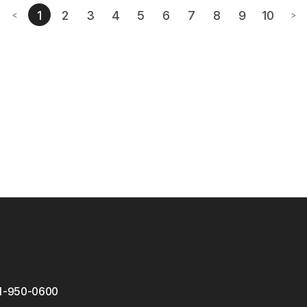
1
2
3
4
5
6
7
8
9
10
<
>
번째페이지
이전페이지
다음
1-950-0600