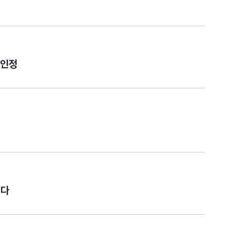
 인정
선다