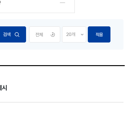
향
전체
적용
제시