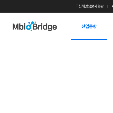
국립해양생물자원관
산업동향
마린바이오
트렌드
국내 동향
해외 동향