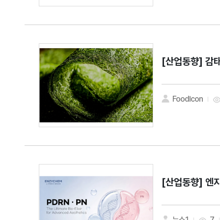
[산업동향]
감태
FoodIcon
[산업동향]
엔지
뉴스1
7