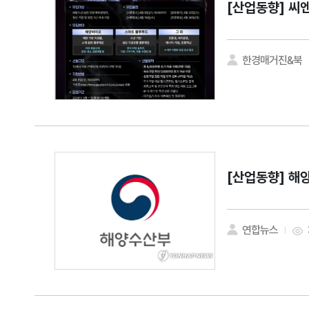
[산업동향]
씨엔
한경매거진&북
[산업동향]
해양
연합뉴스