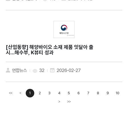
[산업동향]
해양바이오 소재 제품 잇달아 출
시…해수부, K뷰티 성과
연합뉴스
32
2026-02-27
1
2
3
4
5
6
7
8
9
10
<<
<
이전페이지
>
>>
다음페이지