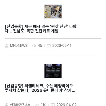
[산업동향]
새우 폐사 막는 ‘원샷 진단’ 나왔
다… 전남도, 복합 진단키트 개발
MNL·NEWS
45
2026-05-11
[산업동향]
씨엔티테크, 수산·해양바이오
투자처 찾는다, '2026 유니콘베이' 참가기
업 모집
한경매거진&북
119
2026-04-02