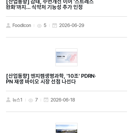
[산업동향]
감태, 수면개선 이어 '스트레스
완화'까지… 식약처 기능성 추가 인정
FoodIcon
5
2026-06-29
[산업동향]
엔지켐생명과학, '10조' PDRN·
PN 재생 바이오 시장 선점 나선다
뉴스1
7
2026-06-18