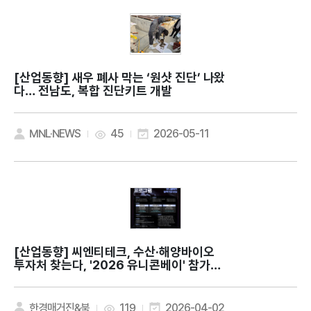
[산업동향]
새우 폐사 막는 ‘원샷 진단’ 나왔
다… 전남도, 복합 진단키트 개발
MNL·NEWS
45
2026-05-11
[산업동향]
씨엔티테크, 수산·해양바이오
투자처 찾는다, '2026 유니콘베이' 참가기
업 모집
한경매거진&북
119
2026-04-02