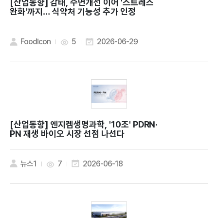
[산업동향]
감태, 수면개선 이어 '스트레스
완화'까지… 식약처 기능성 추가 인정
FoodIcon
5
2026-06-29
[산업동향]
엔지켐생명과학, '10조' PDRN·
PN 재생 바이오 시장 선점 나선다
뉴스1
7
2026-06-18