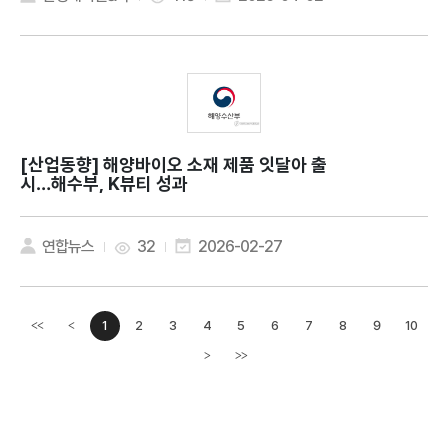
[산업동향]
해양바이오 소재 제품 잇달아 출
시…해수부, K뷰티 성과
연합뉴스
32
2026-02-27
1
2
3
4
5
6
7
8
9
10
<<
<
이전페이지
>
>>
다음페이지