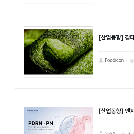
[산업동향]
감태
FoodIcon
[산업동향]
엔지
뉴스1
7