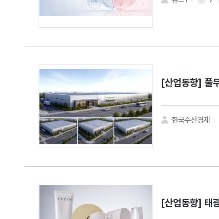
[산업동향]
풀무
한국수산경제
[산업동향]
태광