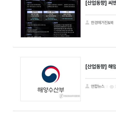
[산업동향]
씨엔
한경매거진&북
[산업동향]
해양
연합뉴스