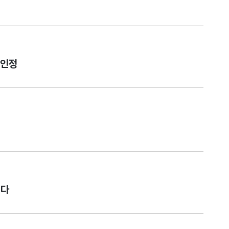
 인정
선다