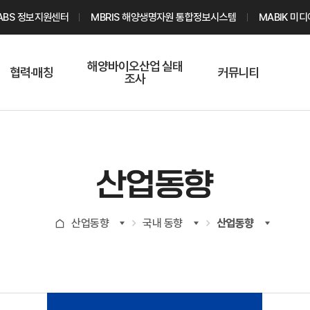
ABS 정보지원센터
MBRIS 해양생명자원 통합정보시스템
MABIK 미
해양바이오산업 실태
협력·매칭
커뮤니티
조사
해양바이오
온라인 실태조사
해양바이오
주요소재 소개
Q&A
해양바이오산업
기업수요 매칭
통계자료
전문가 인력풀
산업동향
기업 공동연구
지식포럼
신청
해양바이오
산업동향
국내 동향
산업동향
기업현황