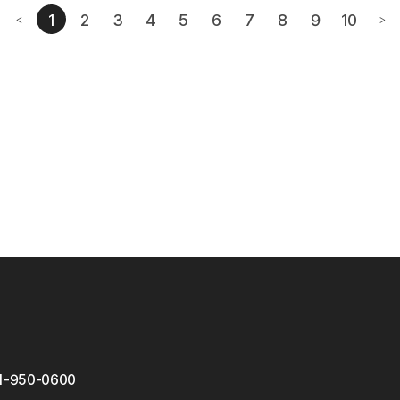
1
2
3
4
5
6
7
8
9
10
<
>
번째페이지
이전페이지
다음
1-950-0600