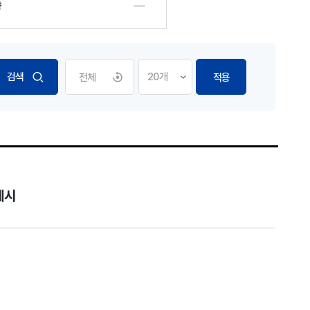
향
전체
적용
제시