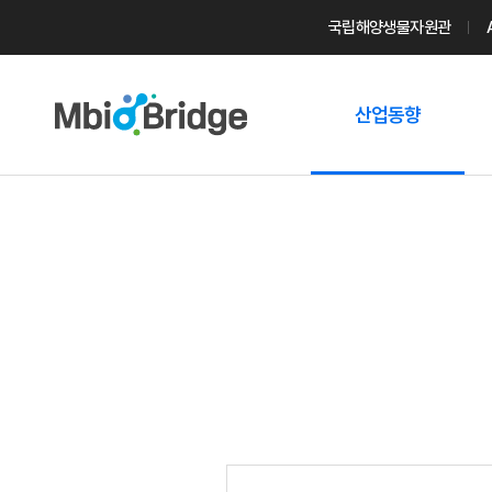
국립해양생물자원관
산업동향
마린바이오
트렌드
국내 동향
해외 동향