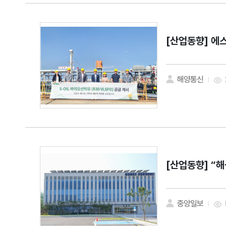
[산업동향]
에스
해양통신
[산업동향]
“해
중앙일보