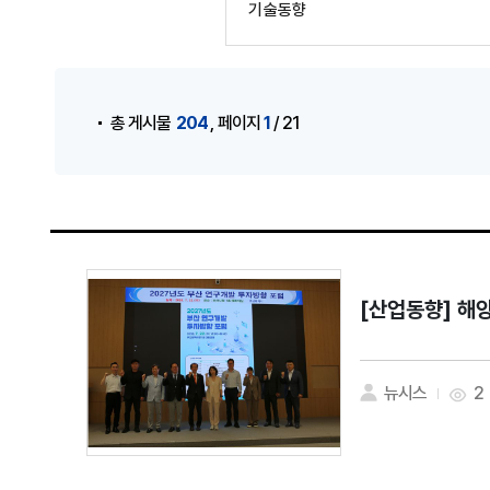
기술동향
게시물 검색
,
204
1
총 게시물
페이지
/ 21
[산업동향]
해양
뉴시스
2