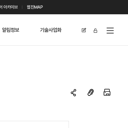
디어 아카이브
웹진MAP
알림정보
기술사업화
전체메뉴
공지사항
기술이전 문의/
신청
자료실
기술이전 현황
채용정보
MABIK
세미나 및 행사
전략특허
보도자료
미활용나눔특허
카드뉴스