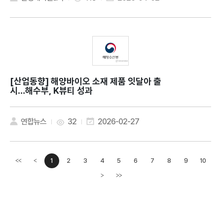
[산업동향]
해양바이오 소재 제품 잇달아 출
시…해수부, K뷰티 성과
연합뉴스
32
2026-02-27
1
2
3
4
5
6
7
8
9
10
<<
<
이전페이지
>
>>
다음페이지