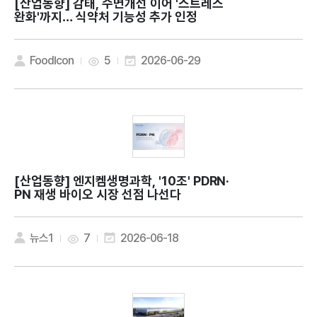
[산업동향]
감태, 수면개선 이어 '스트레스
완화'까지… 식약처 기능성 추가 인정
FoodIcon
5
2026-06-29
[산업동향]
엔지켐생명과학, '10조' PDRN·
PN 재생 바이오 시장 선점 나선다
뉴스1
7
2026-06-18