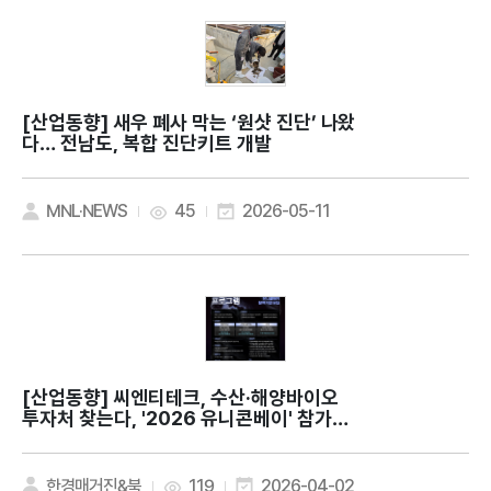
[산업동향]
새우 폐사 막는 ‘원샷 진단’ 나왔
다… 전남도, 복합 진단키트 개발
MNL·NEWS
45
2026-05-11
[산업동향]
씨엔티테크, 수산·해양바이오
투자처 찾는다, '2026 유니콘베이' 참가기
업 모집
한경매거진&북
119
2026-04-02