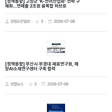
[정책동향]
고성군 ‘K-연어산업화’ 전략 구
체화…연매출 2조원 융복합 허브로
강원도민일보
3
2026-07-08
[정책동향]
부산시·부경대·재료연구원, 해
양AI소재연구센터 구축 협력
연합뉴스
3
2026-07-08