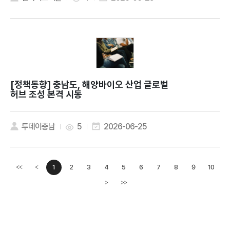
[정책동향]
충남도, 해양바이오 산업 글로벌
허브 조성 본격 시동
투데이충남
5
2026-06-25
1
2
3
4
5
6
7
8
9
10
<<
<
이전페이지
>
>>
다음페이지