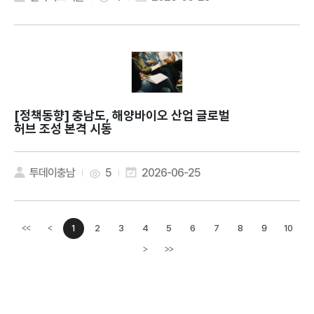
[정책동향]
충남도, 해양바이오 산업 글로벌
허브 조성 본격 시동
투데이충남
5
2026-06-25
1
2
3
4
5
6
7
8
9
10
<<
<
이전페이지
>
>>
다음페이지