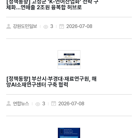
[정책동향]
고성군 ‘K-연어산업화’ 전략 구
체화…연매출 2조원 융복합 허브로
강원도민일보
3
2026-07-08
[정책동향]
부산시·부경대·재료연구원, 해
양AI소재연구센터 구축 협력
연합뉴스
3
2026-07-08