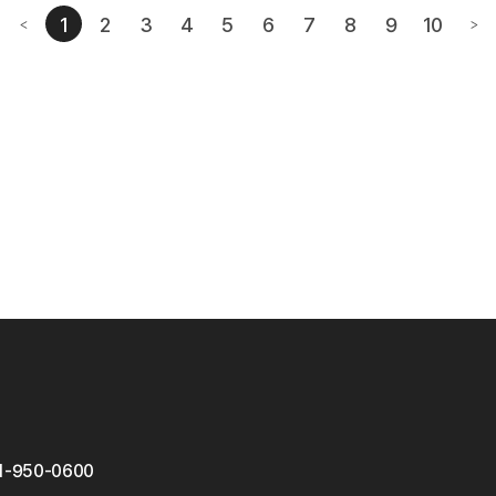
1
2
3
4
5
6
7
8
9
10
<
>
번째페이지
이전페이지
다음
1-950-0600