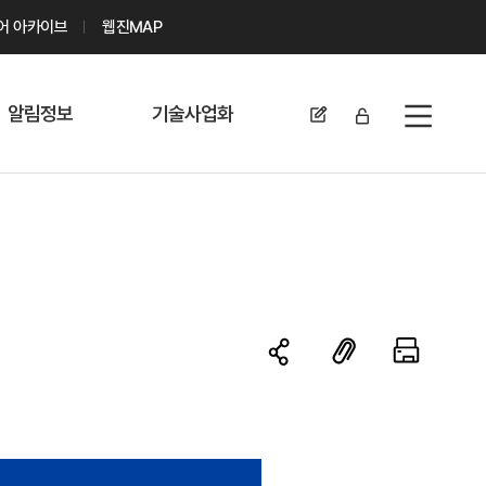
디어 아카이브
웹진MAP
알림정보
기술사업화
전체메뉴
공지사항
기술이전 문의/
신청
자료실
기술이전 현황
채용정보
MABIK
세미나 및 행사
전략특허
보도자료
미활용나눔특허
카드뉴스