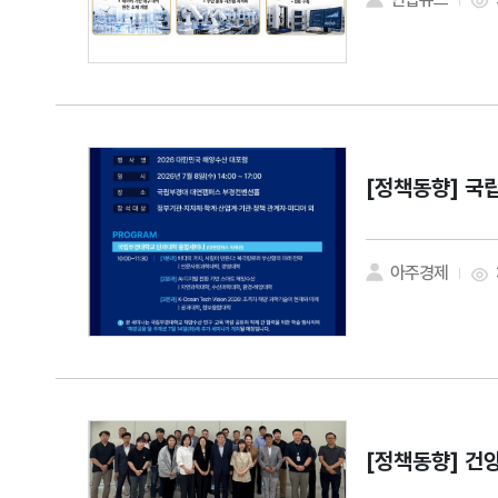
[정책동향]
국립
아주경제
[정책동향]
건양