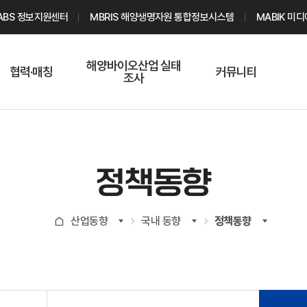
ABS 정보지원센터
MBRIS 해양생명자원 통합정보시스템
MABIK 미
해양바이오산업 실태
협력·매칭
커뮤니티
조사
해양바이오
온라인 실태조사
해양바이오
주요소재 소개
Q&A
해양바이오산업
기업수요 매칭
통계자료
전문가 인력풀
정책동향
기업 공동연구
지식포럼
신청
해양바이오
산업동향
국내 동향
정책동향
기업현황