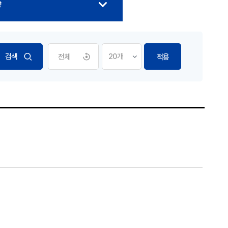
향
전체
적용