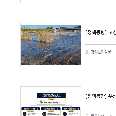
[정책동향]
고성
강원도민일보
[정책동향]
부산
연합뉴스