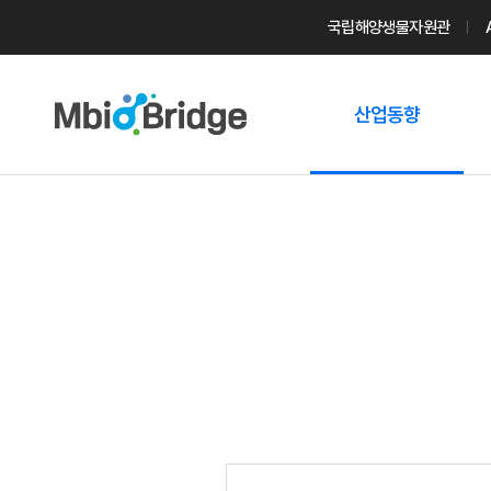
국립해양생물자원관
산업동향
마린바이오
트렌드
국내 동향
해외 동향