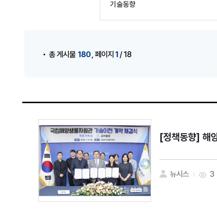
기술동향
게시물 검색
,
180
1
총 게시물
페이지
/ 18
[정책동향]
해양
뉴시스
3