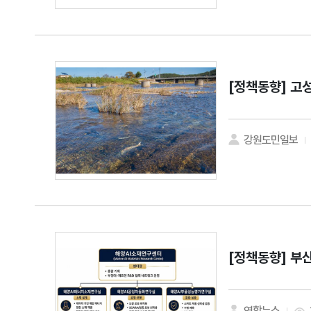
[정책동향]
고성
강원도민일보
[정책동향]
부산
연합뉴스