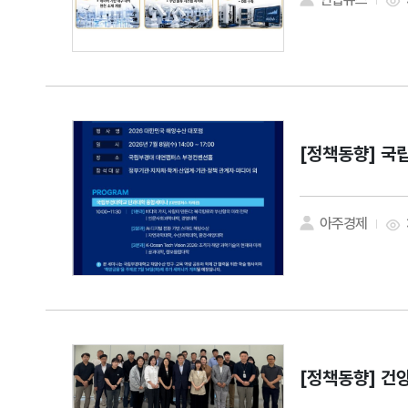
[정책동향]
국립
아주경제
[정책동향]
건양