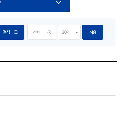
향
전체
적용