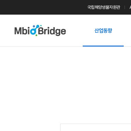
국립해양생물자원관
산업동향
마린바이오
트렌드
국내 동향
해외 동향