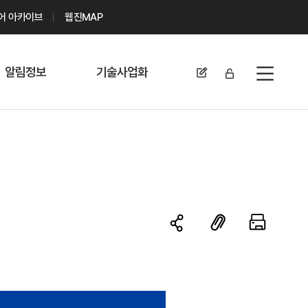
디어 아카이브
웹진MAP
알림정보
기술사업화
전체메뉴
공지사항
기술이전 문의/
신청
자료실
기술이전 현황
채용정보
MABIK
세미나 및 행사
전략특허
보도자료
미활용나눔특허
카드뉴스