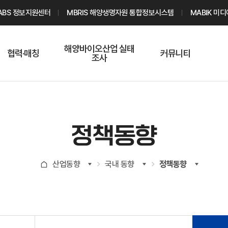
ABS 정보지원센터
MBRIS 해양생명자원 통합정보시스템
MABIK 미
해양바이오산업 실태
협력·매칭
커뮤니티
조사
해양바이오
온라인 실태조사
해양바이오
주요소재 소개
Q&A
해양바이오산업
기업수요 매칭
통계자료
전문가 인력풀
정책동향
기업 공동연구
지식포럼
신청
해양바이오
산업동향
국내 동향
정책동향
기업현황