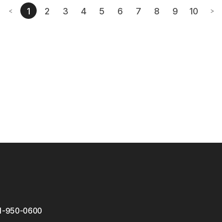
1
2
3
4
5
6
7
8
9
10
<
>
번째페이지
이전페이지
다음
1-950-0600