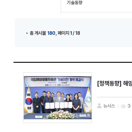
기술동향
게시물 검색
,
180
1
총 게시물
페이지
/ 18
[정책동향]
해양
뉴시스
3