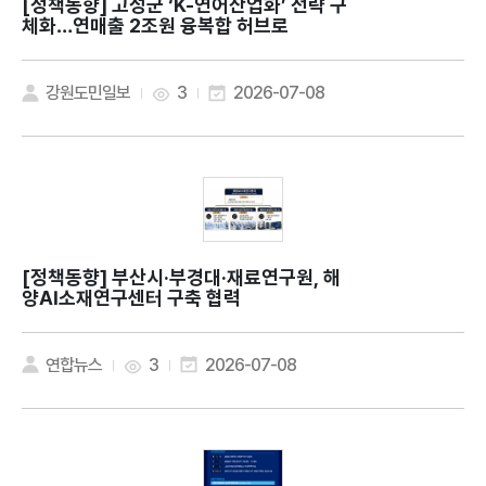
[정책동향]
고성군 ‘K-연어산업화’ 전략 구
체화…연매출 2조원 융복합 허브로
강원도민일보
3
2026-07-08
[정책동향]
부산시·부경대·재료연구원, 해
양AI소재연구센터 구축 협력
연합뉴스
3
2026-07-08