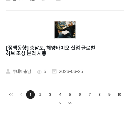
[정책동향]
충남도, 해양바이오 산업 글로벌
허브 조성 본격 시동
투데이충남
5
2026-06-25
1
2
3
4
5
6
7
8
9
10
<<
<
이전페이지
>
>>
다음페이지