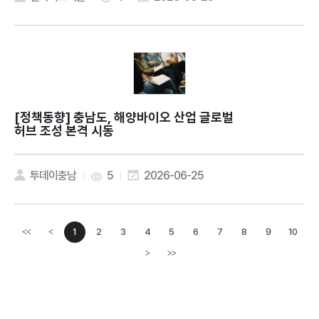
[정책동향]
충남도, 해양바이오 산업 글로벌
허브 조성 본격 시동
투데이충남
5
2026-06-25
1
2
3
4
5
6
7
8
9
10
<<
<
이전페이지
>
>>
다음페이지