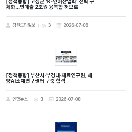
[정책동향]
고성군 ‘K-연어산업화’ 전략 구
체화…연매출 2조원 융복합 허브로
강원도민일보
3
2026-07-08
[정책동향]
부산시·부경대·재료연구원, 해
양AI소재연구센터 구축 협력
연합뉴스
3
2026-07-08