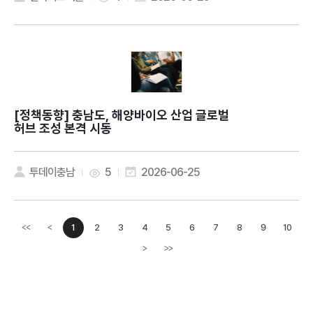
[정책동향]
충남도, 해양바이오 산업 글로벌
허브 조성 본격 시동
투데이충남
5
2026-06-25
1
2
3
4
5
6
7
8
9
10
<<
<
이전페이지
>
>>
다음페이지