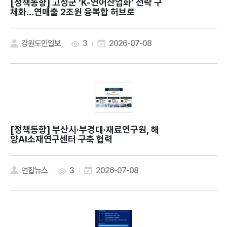
[정책동향]
고성군 ‘K-연어산업화’ 전략 구
체화…연매출 2조원 융복합 허브로
강원도민일보
3
2026-07-08
[정책동향]
부산시·부경대·재료연구원, 해
양AI소재연구센터 구축 협력
연합뉴스
3
2026-07-08