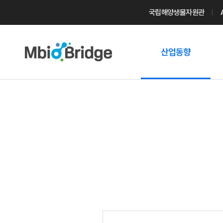
국립해양생물자원관
산업동향
마린바이오
트렌드
국내 동향
해외 동향