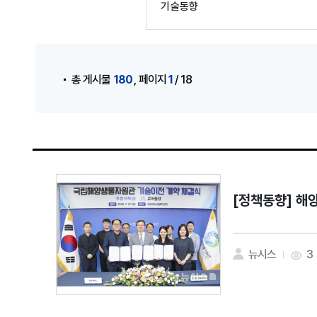
기술동향
게시물 검색
,
180
1
총 게시물
페이지
/ 18
[정책동향]
해양
뉴시스
3