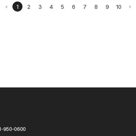
1
2
3
4
5
6
7
8
9
10
<
>
번째페이지
이전페이지
다음
1-950-0600