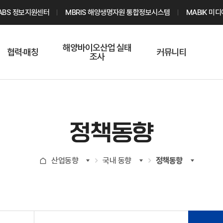
ABS 정보지원센터
MBRIS 해양생명자원 통합정보시스템
MABIK 미
해양바이오산업 실태
협력·매칭
커뮤니티
조사
해양바이오
온라인 실태조사
해양바이오
주요소재 소개
Q&A
해양바이오산업
기업수요 매칭
통계자료
전문가 인력풀
정책동향
기업 공동연구
지식포럼
신청
해양바이오
산업동향
국내 동향
정책동향
기업현황