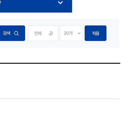
향
전체
적용