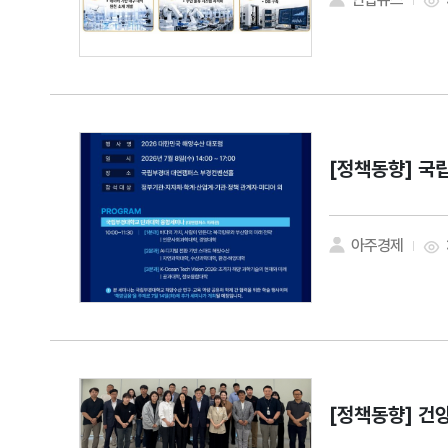
[정책동향]
국립
아주경제
[정책동향]
건양