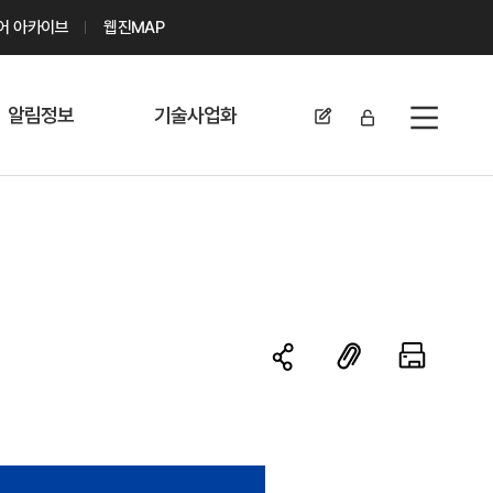
디어 아카이브
웹진MAP
알림정보
기술사업화
전체메뉴
공지사항
기술이전 문의/
신청
자료실
기술이전 현황
채용정보
MABIK
세미나 및 행사
전략특허
보도자료
미활용나눔특허
카드뉴스