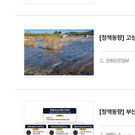
[정책동향]
고성
강원도민일보
[정책동향]
부산
연합뉴스