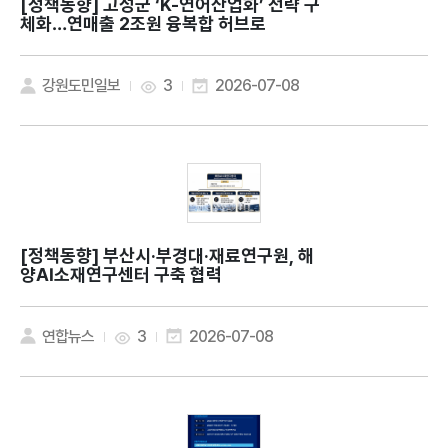
[정책동향]
고성군 ‘K-연어산업화’ 전략 구
체화…연매출 2조원 융복합 허브로
강원도민일보
3
2026-07-08
[정책동향]
부산시·부경대·재료연구원, 해
양AI소재연구센터 구축 협력
연합뉴스
3
2026-07-08