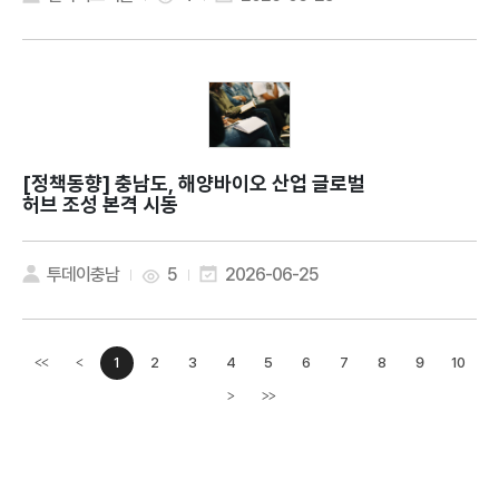
[정책동향]
충남도, 해양바이오 산업 글로벌
허브 조성 본격 시동
투데이충남
5
2026-06-25
1
2
3
4
5
6
7
8
9
10
<<
<
이전페이지
>
>>
다음페이지