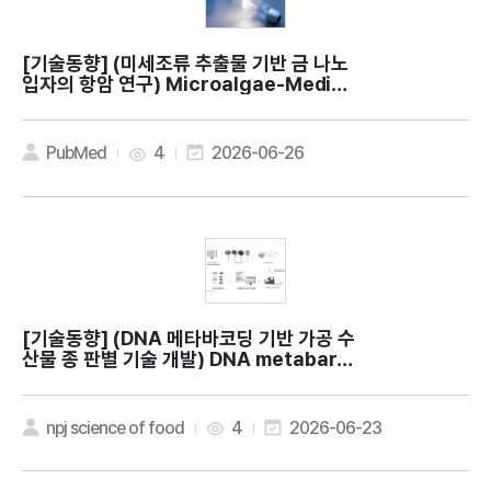
[기술동향]
(미세조류 추출물 기반 금 나노
입자의 항암 연구) Microalgae-Mediat
ed Synthesis of Gold Nanoparticle
s from Indonesian Chlorella vulgari
s InaCC M205 with Potential Antic
PubMed
4
2026-06-26
ancer Properties for Biomedical A
pplication
[기술동향]
(DNA 메타바코딩 기반 가공 수
산물 종 판별 기술 개발) DNA metabarc
oding for food authentication: ide
ntification of freshwater, marine,
and terrestrial gastropods in com
npj science of food
4
2026-06-23
mercial food products