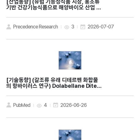
[산업동향]
(유럽 기능성식품 시장, 홍조류
기반 건강기능식품으로 해양바이오 산업 확
대) Europe Nutraceuticals Market
Expands as Pure Ocean Algae Lau
nches Red Seaweed Supplements
Precedence Research
3
2026-07-07
[기술동향]
(갈조류 유래 디테르펜 화합물
의 항바이러스 연구) Dolabellane Diter
penes from the Marine Brown Alga
Dictyota dolabellana and their Pot
ential Antiviral Activity
PubMed
4
2026-06-26