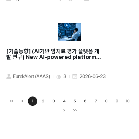
[기술동향]
(AI기반 암치료 평가 플랫폼 개
발 연구) New AI-powered platform h
elps researchers find promising ca
ncer therapies faster
EurekAlert (AAAS)
3
2026-06-23
1
2
3
4
5
6
7
8
9
10
<<
<
이전페이지
>
>>
다음페이지