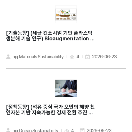
[기술동향]
(세균 컨소시엄 기반 플라스틱
생분해 기술 연구) Bioaugmentation wi
th bacterial consortia for sustaina
ble plastic waste treatment
npj Materials Sustainability
4
2026-06-23
[정책동향]
(석유 중심 국가 오만의 해양 천
연자본 기반 지속가능한 경제 전환 추진 전
략) The regenerative wealth of Blu
e Gold: lessons from Oman for sust
ainable ocean economies
npj Ocean Sustainability
4
2026-06-23