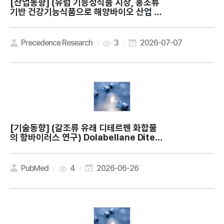
[산업동향]
(유럽 기능성식품 시장, 홍조류
기반 건강기능식품으로 해양바이오 산업 확
대) Europe Nutraceuticals Market
Expands as Pure Ocean Algae Lau
nches Red Seaweed Supplements
Precedence Research
3
2026-07-07
[기술동향]
(갈조류 유래 디테르펜 화합물
의 항바이러스 연구) Dolabellane Diter
penes from the Marine Brown Alga
Dictyota dolabellana and their Pot
ential Antiviral Activity
PubMed
4
2026-06-26