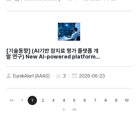
[기술동향]
(AI기반 암치료 평가 플랫폼 개
발 연구) New AI-powered platform h
elps researchers find promising ca
ncer therapies faster
EurekAlert (AAAS)
3
2026-06-23
1
2
3
4
5
6
7
8
9
10
<<
<
이전페이지
>
>>
다음페이지