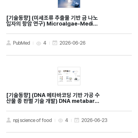
[기술동향]
(미세조류 추출물 기반 금 나노
입자의 항암 연구) Microalgae-Mediat
ed Synthesis of Gold Nanoparticle
s from Indonesian Chlorella vulgari
s InaCC M205 with Potential Antic
PubMed
4
2026-06-26
ancer Properties for Biomedical A
pplication
[기술동향]
(DNA 메타바코딩 기반 가공 수
산물 종 판별 기술 개발) DNA metabarc
oding for food authentication: ide
ntification of freshwater, marine,
and terrestrial gastropods in com
npj science of food
4
2026-06-23
mercial food products