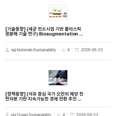
[기술동향]
(세균 컨소시엄 기반 플라스틱
생분해 기술 연구) Bioaugmentation wi
th bacterial consortia for sustaina
ble plastic waste treatment
npj Materials Sustainability
4
2026-06-23
[정책동향]
(석유 중심 국가 오만의 해양 천
연자본 기반 지속가능한 경제 전환 추진 전
략) The regenerative wealth of Blu
e Gold: lessons from Oman for sust
ainable ocean economies
npj Ocean Sustainability
4
2026-06-23