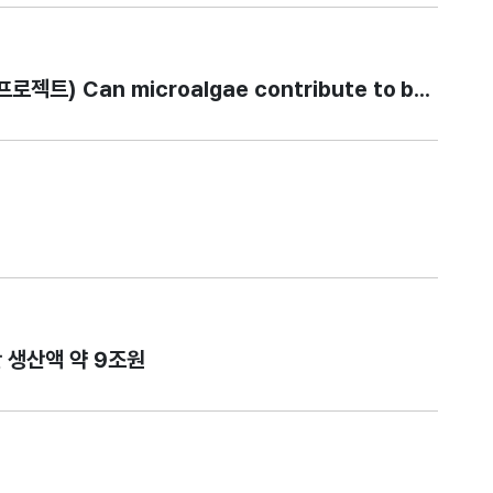
Can microalgae contribute to better he
간 생산액 약 9조원