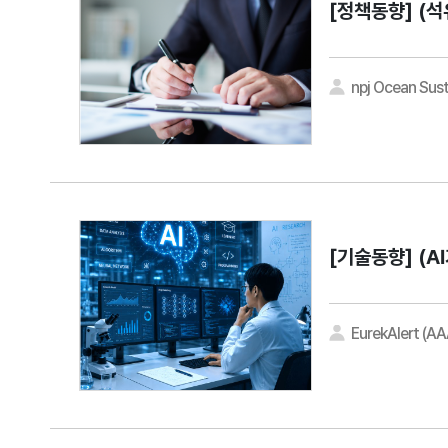
[정책동향]
(석
npj Ocean Sust
[기술동향]
(A
EurekAlert (A