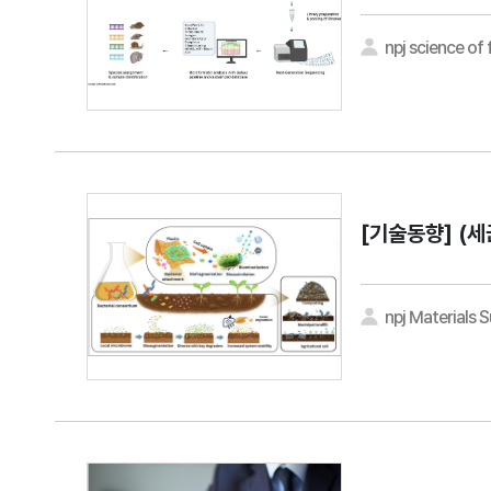
npj science of
[기술동향]
(세
npj Materials S