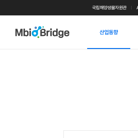
국립해양생물자원관
산업동향
마린바이오
트렌드
국내 동향
해외 동향