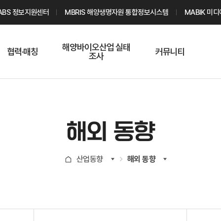
ABS 정보지원센터
MBRIS 해양생명자원 통합정보시스템
MABIK 미
해양바이오산업 실태
협력·매칭
커뮤니티
조사
해양바이오
온라인 실태조사
해양바이오
주요소재 소개
Q&A
해양바이오산업
기업수요 매칭
통계자료
전문가 인력풀
해외 동향
기업 공동연구
지식포럼
신청
해양바이오
산업동향
해외 동향
기업현황