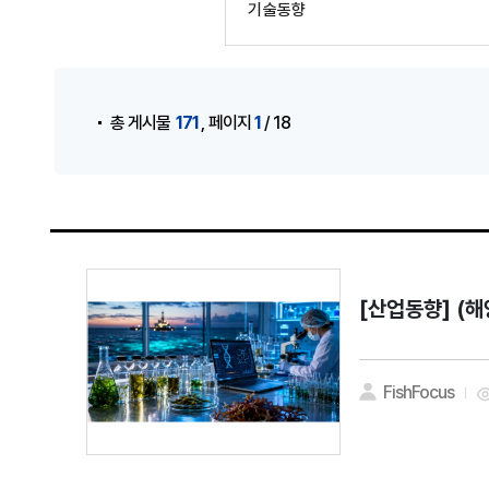
기술동향
게시물 검색
,
171
1
총 게시물
페이지
/ 18
[산업동향]
(해
FishFocus