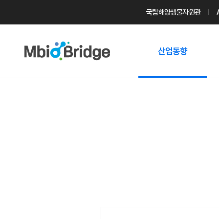
국립해양생물자원관
산업동향
마린바이오
트렌드
국내 동향
해외 동향