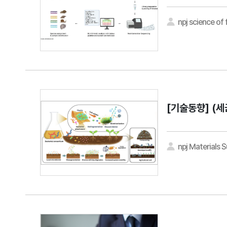
npj science of
[기술동향]
(세
npj Materials S