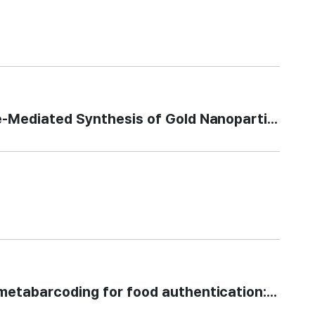
ed Synthesis of Gold Nanoparticles from Ind
oding for food authentication: identificati