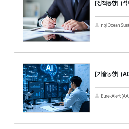
[정책동향]
(석
npj Ocean Sust
[기술동향]
(A
EurekAlert (A