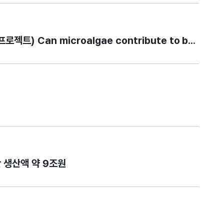
Can microalgae contribute to better he
간 생산액 약 9조원