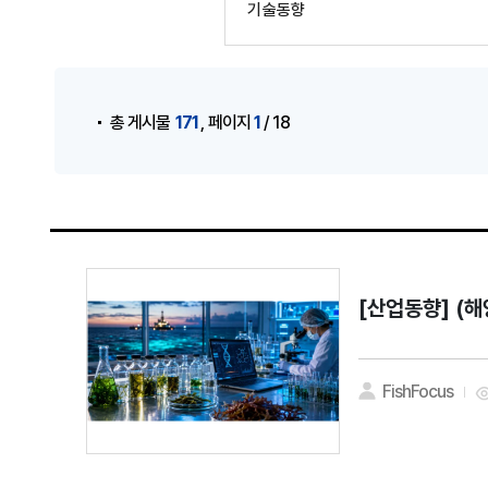
기술동향
게시물 검색
,
171
1
총 게시물
페이지
/ 18
[산업동향]
(해
FishFocus