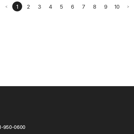
1
2
3
4
5
6
7
8
9
10
<
>
번째페이지
이전페이지
다음
1-950-0600