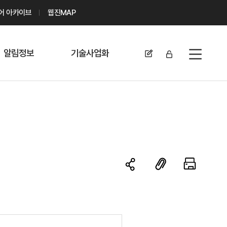
디어 아카이브
웹진MAP
알림정보
기술사업화
전체메뉴
공지사항
기술이전 문의/
신청
자료실
기술이전 현황
채용정보
MABIK
세미나 및 행사
전략특허
보도자료
미활용나눔특허
카드뉴스