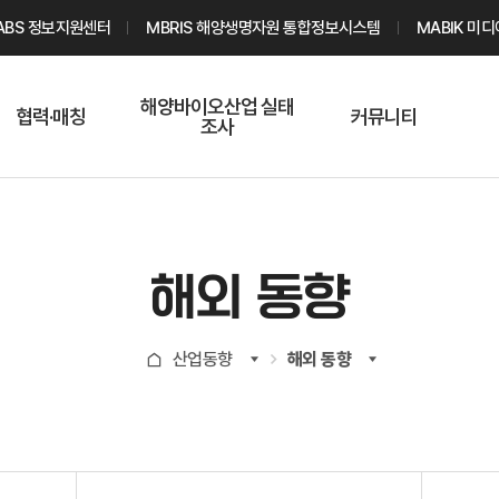
ABS 정보지원센터
MBRIS 해양생명자원 통합정보시스템
MABIK 미
해양바이오산업 실태
협력·매칭
커뮤니티
조사
해양바이오
온라인 실태조사
해양바이오
주요소재 소개
Q&A
해양바이오산업
기업수요 매칭
통계자료
전문가 인력풀
해외 동향
기업 공동연구
지식포럼
신청
해양바이오
산업동향
해외 동향
기업현황