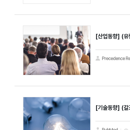
[산업동향]
Precedence R
[기술동향]
(갈
PubMed