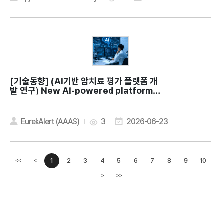
[기술동향]
(AI기반 암치료 평가 플랫폼 개
발 연구) New AI-powered platform h
elps researchers find promising ca
ncer therapies faster
EurekAlert (AAAS)
3
2026-06-23
1
2
3
4
5
6
7
8
9
10
<<
<
이전페이지
>
>>
다음페이지