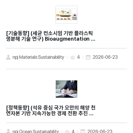
[기술동향]
(세균 컨소시엄 기반 플라스틱
생분해 기술 연구) Bioaugmentation wi
th bacterial consortia for sustaina
ble plastic waste treatment
npj Materials Sustainability
4
2026-06-23
[정책동향]
(석유 중심 국가 오만의 해양 천
연자본 기반 지속가능한 경제 전환 추진 전
략) The regenerative wealth of Blu
e Gold: lessons from Oman for sust
ainable ocean economies
npj Ocean Sustainability
4
2026-06-23