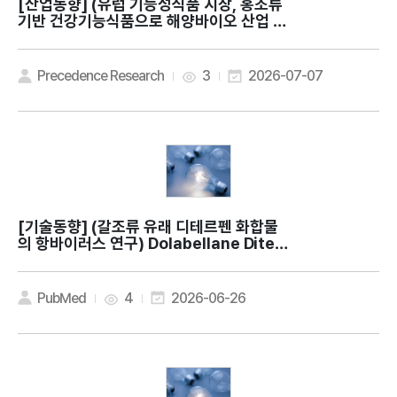
[산업동향]
(유럽 기능성식품 시장, 홍조류
기반 건강기능식품으로 해양바이오 산업 확
대) Europe Nutraceuticals Market
Expands as Pure Ocean Algae Lau
nches Red Seaweed Supplements
Precedence Research
3
2026-07-07
[기술동향]
(갈조류 유래 디테르펜 화합물
의 항바이러스 연구) Dolabellane Diter
penes from the Marine Brown Alga
Dictyota dolabellana and their Pot
ential Antiviral Activity
PubMed
4
2026-06-26