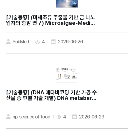
[기술동향]
(미세조류 추출물 기반 금 나노
입자의 항암 연구) Microalgae-Mediat
ed Synthesis of Gold Nanoparticle
s from Indonesian Chlorella vulgari
s InaCC M205 with Potential Antic
PubMed
4
2026-06-26
ancer Properties for Biomedical A
pplication
[기술동향]
(DNA 메타바코딩 기반 가공 수
산물 종 판별 기술 개발) DNA metabarc
oding for food authentication: ide
ntification of freshwater, marine,
and terrestrial gastropods in com
npj science of food
4
2026-06-23
mercial food products