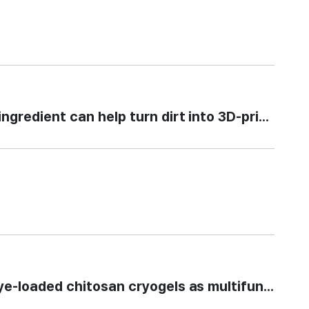
ient can help turn dirt into 3D-printed wa
aded chitosan cryogels as multifunctional 