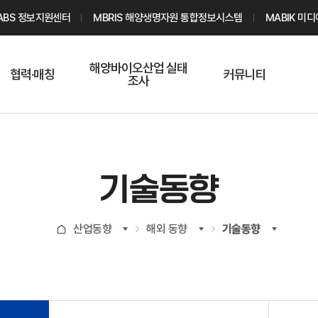
ABS 정보지원센터
MBRIS 해양생명자원 통합정보시스템
MABIK 미
해양바이오산업 실태
협력·매칭
커뮤니티
조사
해양바이오
온라인 실태조사
해양바이오
주요소재 소개
Q&A
해양바이오산업
기업수요 매칭
통계자료
전문가 인력풀
기술동향
기업 공동연구
지식포럼
신청
해양바이오
산업동향
해외 동향
기술동향
기업현황