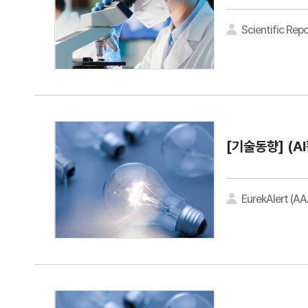
Scientific Repo
[기술동향]
(A
EurekAlert (A