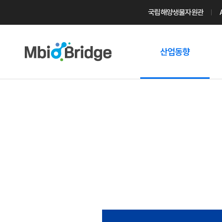
국립해양생물자원관
산업동향
마린바이오
트렌드
국내 동향
해외 동향