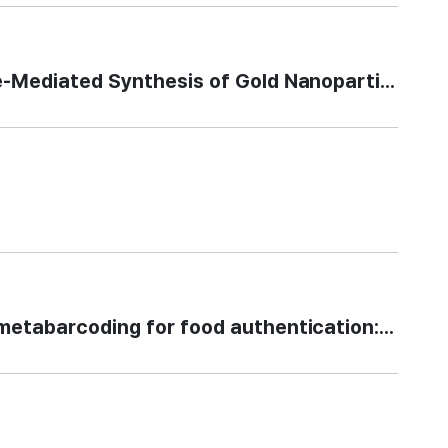
ed Synthesis of Gold Nanoparticles from Ind
oding for food authentication: identificati