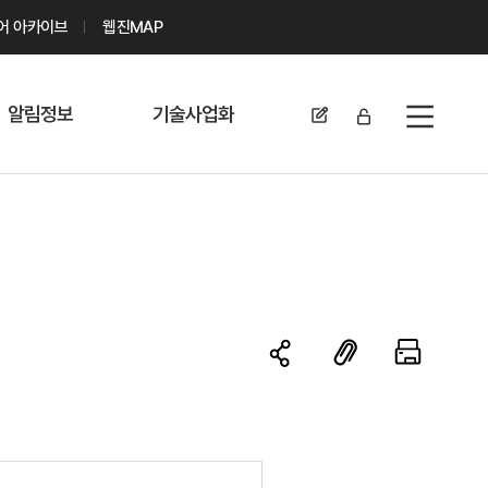
디어 아카이브
웹진MAP
알림정보
기술사업화
전체메뉴
공지사항
기술이전 문의/
신청
자료실
기술이전 현황
채용정보
MABIK
세미나 및 행사
전략특허
보도자료
미활용나눔특허
카드뉴스