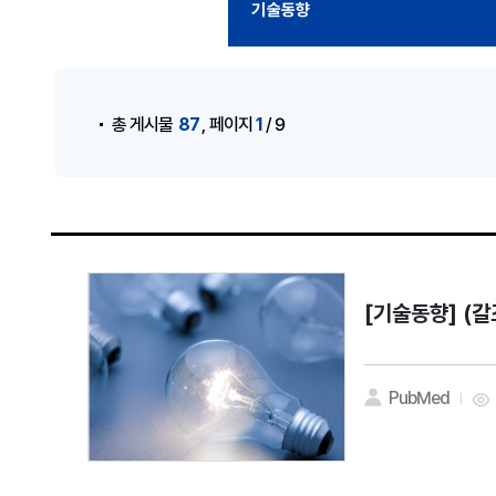
기술동향
게시물 검색
,
87
1
총 게시물
페이지
/ 9
[기술동향]
(갈
PubMed