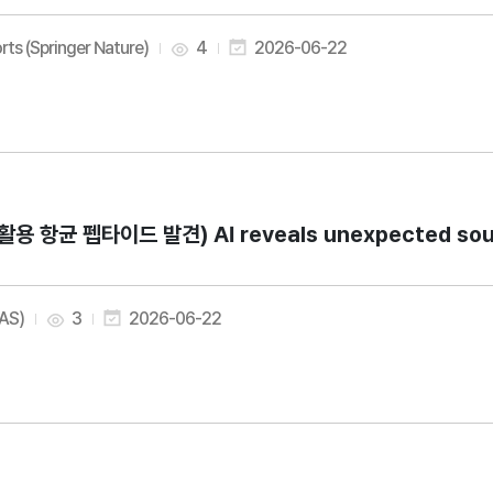
rts (Springer Nature)
4
2026-06-22
I활용 항균 펩타이드 발견) AI reveals unexpected source
AAS)
3
2026-06-22