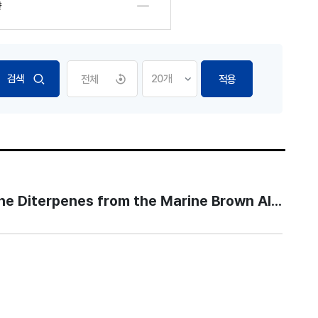
향
전체
적용
penes from the Marine Brown Alga Dictyota d