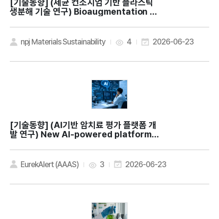
[기술동향]
(세균 컨소시엄 기반 플라스틱
생분해 기술 연구) Bioaugmentation wi
th bacterial consortia for sustaina
ble plastic waste treatment
npj Materials Sustainability
4
2026-06-23
[기술동향]
(AI기반 암치료 평가 플랫폼 개
발 연구) New AI-powered platform h
elps researchers find promising ca
ncer therapies faster
EurekAlert (AAAS)
3
2026-06-23