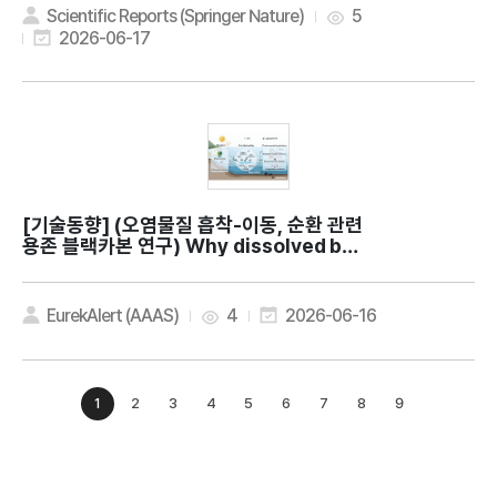
nforced with banana fibre and mar
Scientific Reports (Springer Nature)
5
ine shell-derived calcium carbonat
2026-06-17
e filler
[기술동향]
(오염물질 흡착-이동, 순환 관련
용존 블랙카본 연구) Why dissolved bla
ck carbon does not simply disappe
ar in water
EurekAlert (AAAS)
4
2026-06-16
1
2
3
4
5
6
7
8
9