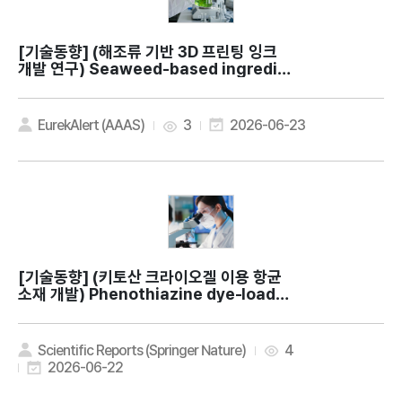
[기술동향]
(해조류 기반 3D 프린팅 잉크
개발 연구) Seaweed-based ingredie
nt can help turn dirt into 3D-printe
d walls
EurekAlert (AAAS)
3
2026-06-23
[기술동향]
(키토산 크라이오겔 이용 항균
소재 개발) Phenothiazine dye-loade
d chitosan cryogels as multifuncti
onal antibacterial wound dressing
s
Scientific Reports (Springer Nature)
4
2026-06-22