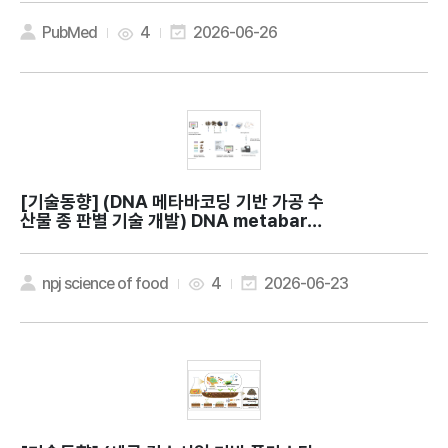
s from Indonesian Chlorella vulgari
s InaCC M205 with Potential Antic
PubMed
4
2026-06-26
ancer Properties for Biomedical A
pplication
[기술동향]
(DNA 메타바코딩 기반 가공 수
산물 종 판별 기술 개발) DNA metabarc
oding for food authentication: ide
ntification of freshwater, marine,
and terrestrial gastropods in com
npj science of food
4
2026-06-23
mercial food products