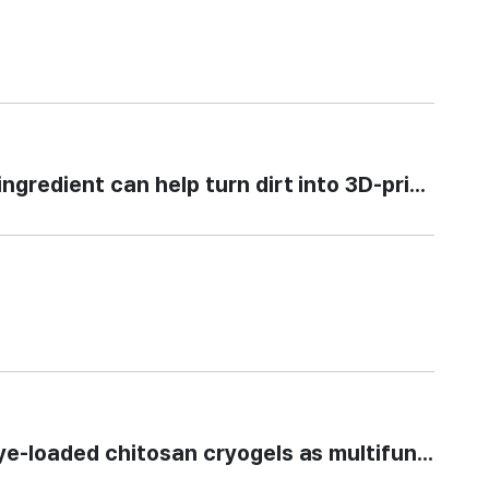
ient can help turn dirt into 3D-printed wa
aded chitosan cryogels as multifunctional 