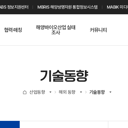
ABS 정보지원센터
MBRIS 해양생명자원 통합정보시스템
MABIK 미
해양바이오산업 실태
협력·매칭
커뮤니티
조사
해양바이오
온라인 실태조사
해양바이오
주요소재 소개
Q&A
해양바이오산업
기업수요 매칭
통계자료
전문가 인력풀
기술동향
기업 공동연구
지식포럼
신청
해양바이오
산업동향
해외 동향
기술동향
기업현황