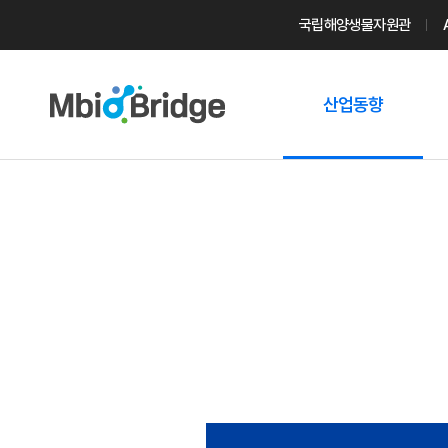
국립해양생물자원관
산업동향
마린바이오
트렌드
국내 동향
해외 동향