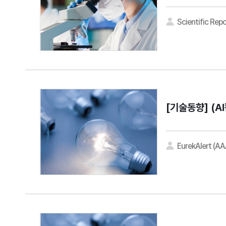
Scientific Repo
[기술동향]
(A
EurekAlert (A