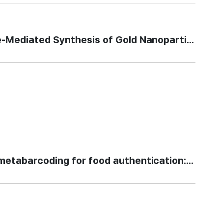
ed Synthesis of Gold Nanoparticles from Ind
oding for food authentication: identificati