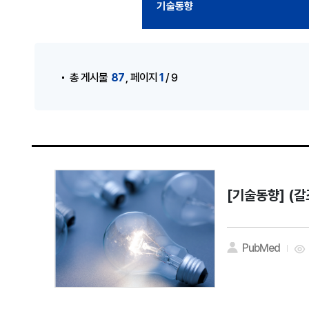
기술동향
게시물 검색
,
87
1
총 게시물
페이지
/ 9
[기술동향]
(갈
PubMed