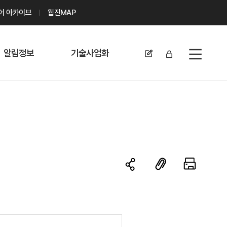
디어 아카이브
웹진MAP
알림정보
기술사업화
전체메뉴
공지사항
기술이전 문의/
신청
자료실
기술이전 현황
채용정보
MABIK
세미나 및 행사
전략특허
보도자료
미활용나눔특허
카드뉴스