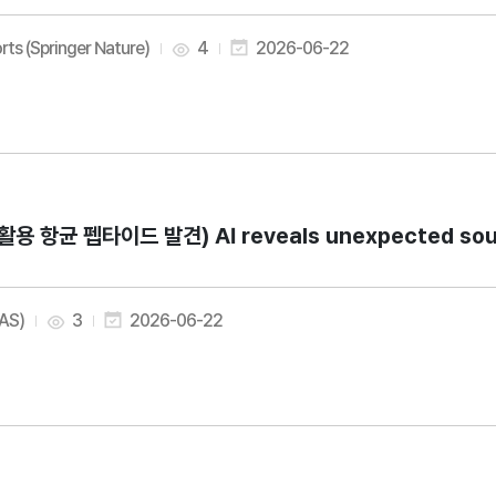
rts (Springer Nature)
4
2026-06-22
I활용 항균 펩타이드 발견) AI reveals unexpected source
AAS)
3
2026-06-22