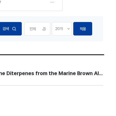
향
전체
적용
penes from the Marine Brown Alga Dictyota d