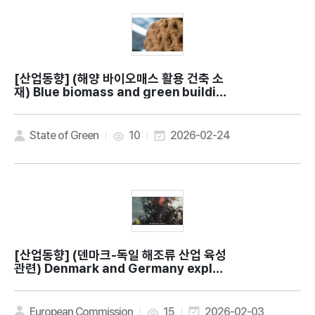
[산업동향]
(해양 바이오매스 활용 건축 소
재) Blue biomass and green buildin
gs: New effort to explore the pote
ntial for using ocean resources as
building materials
State of Green
10
2026-02-24
[산업동향]
(덴마크-독일 해조류 산업 육성
관련) Denmark and Germany explor
e edible seaweed as a sustainable
food source
European Commission
15
2026-02-03