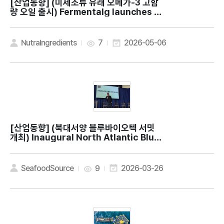
[산업동향]
(미세조류 유래 오메가-3 고함
량 오일 출시) Fermentalg launches hi
gh-potency EPA and DHA algal oil
NutraIngredients
7
2026-05-06
[산업동향]
(북대서양 블루바이오텍 서밋
개최) Inaugural North Atlantic Blue
BioTech Summit working to boost s
eafood industry via tech innovatio
n
SeafoodSource
9
2026-03-26