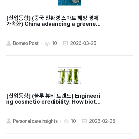
[산업동향]
(중국 친환경 스마트 해양 경제
가속화) China advancing a greener,
smarter blue economy
Borneo Post
10
2026-03-25
[산업동향]
(블루 뷰티 트렌드) Engineeri
ng cosmetic credibility: How biote
ch is maturing marine beauty
Personal care insights
10
2026-02-25