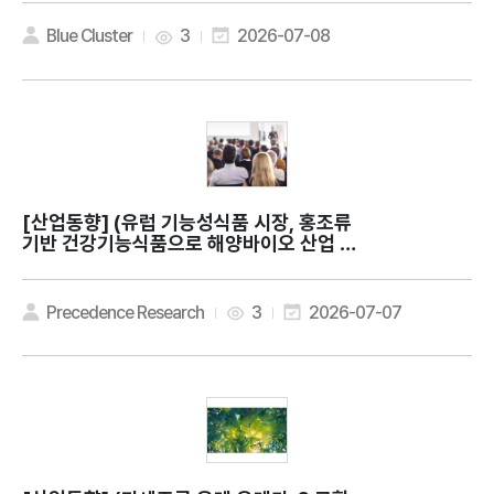
r health?
Blue Cluster
3
2026-07-08
[산업동향]
(유럽 기능성식품 시장, 홍조류
기반 건강기능식품으로 해양바이오 산업 확
대) Europe Nutraceuticals Market
Expands as Pure Ocean Algae Lau
nches Red Seaweed Supplements
Precedence Research
3
2026-07-07