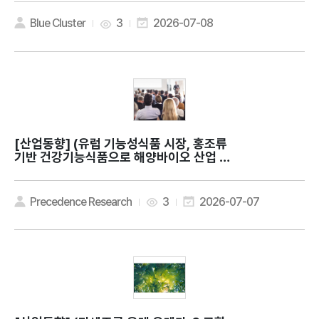
r health?
Blue Cluster
3
2026-07-08
[산업동향]
(유럽 기능성식품 시장, 홍조류
기반 건강기능식품으로 해양바이오 산업 확
대) Europe Nutraceuticals Market
Expands as Pure Ocean Algae Lau
nches Red Seaweed Supplements
Precedence Research
3
2026-07-07