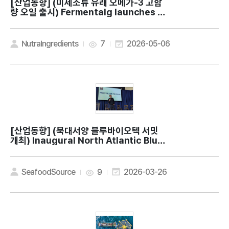
[산업동향]
(미세조류 유래 오메가-3 고함
량 오일 출시) Fermentalg launches hi
gh-potency EPA and DHA algal oil
NutraIngredients
7
2026-05-06
[산업동향]
(북대서양 블루바이오텍 서밋
개최) Inaugural North Atlantic Blue
BioTech Summit working to boost s
eafood industry via tech innovatio
n
SeafoodSource
9
2026-03-26