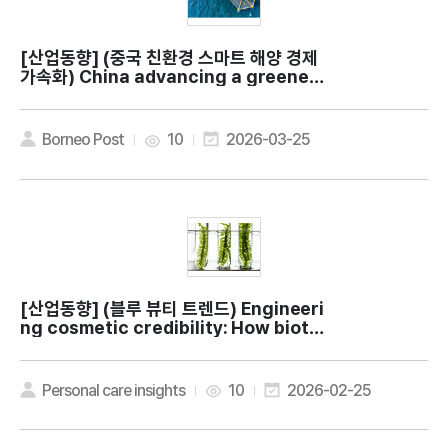
[산업동향]
(중국 친환경 스마트 해양 경제
가속화) China advancing a greener,
smarter blue economy
Borneo Post
10
2026-03-25
[산업동향]
(블루 뷰티 트렌드) Engineeri
ng cosmetic credibility: How biote
ch is maturing marine beauty
Personal care insights
10
2026-02-25