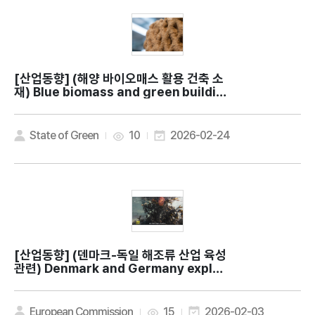
[산업동향]
(해양 바이오매스 활용 건축 소
재) Blue biomass and green buildin
gs: New effort to explore the pote
ntial for using ocean resources as
building materials
State of Green
10
2026-02-24
[산업동향]
(덴마크-독일 해조류 산업 육성
관련) Denmark and Germany explor
e edible seaweed as a sustainable
food source
European Commission
15
2026-02-03