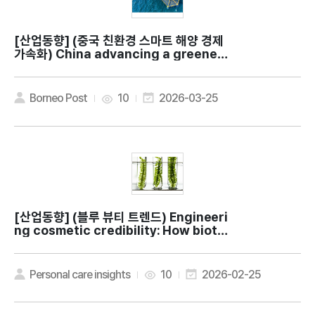
[산업동향]
(중국 친환경 스마트 해양 경제
가속화) China advancing a greener,
smarter blue economy
Borneo Post
10
2026-03-25
[산업동향]
(블루 뷰티 트렌드) Engineeri
ng cosmetic credibility: How biote
ch is maturing marine beauty
Personal care insights
10
2026-02-25