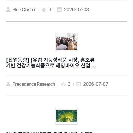
r health?
Blue Cluster
3
2026-07-08
[산업동향]
(유럽 기능성식품 시장, 홍조류
기반 건강기능식품으로 해양바이오 산업 확
대) Europe Nutraceuticals Market
Expands as Pure Ocean Algae Lau
nches Red Seaweed Supplements
Precedence Research
3
2026-07-07