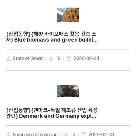
[산업동향]
(해양 바이오매스 활용 건축 소
재) Blue biomass and green buildin
gs: New effort to explore the pote
ntial for using ocean resources as
building materials
State of Green
10
2026-02-24
[산업동향]
(덴마크-독일 해조류 산업 육성
관련) Denmark and Germany explor
e edible seaweed as a sustainable
food source
European Commission
15
2026-02-03