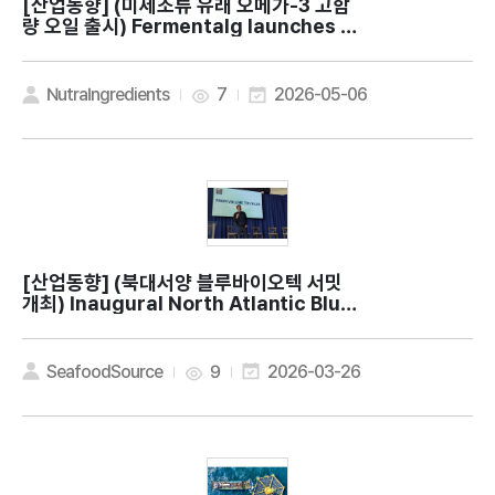
[산업동향]
(미세조류 유래 오메가-3 고함
량 오일 출시) Fermentalg launches hi
gh-potency EPA and DHA algal oil
NutraIngredients
7
2026-05-06
[산업동향]
(북대서양 블루바이오텍 서밋
개최) Inaugural North Atlantic Blue
BioTech Summit working to boost s
eafood industry via tech innovatio
n
SeafoodSource
9
2026-03-26