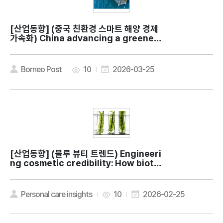
[산업동향]
(중국 친환경 스마트 해양 경제
가속화) China advancing a greener,
smarter blue economy
Borneo Post
10
2026-03-25
[산업동향]
(블루 뷰티 트렌드) Engineeri
ng cosmetic credibility: How biote
ch is maturing marine beauty
Personal care insights
10
2026-02-25