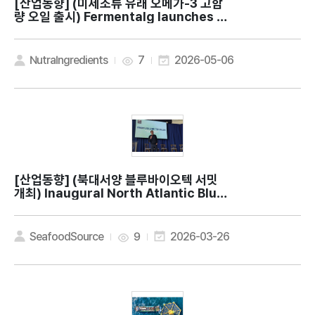
[산업동향]
(미세조류 유래 오메가-3 고함
량 오일 출시) Fermentalg launches hi
gh-potency EPA and DHA algal oil
NutraIngredients
7
2026-05-06
[산업동향]
(북대서양 블루바이오텍 서밋
개최) Inaugural North Atlantic Blue
BioTech Summit working to boost s
eafood industry via tech innovatio
n
SeafoodSource
9
2026-03-26