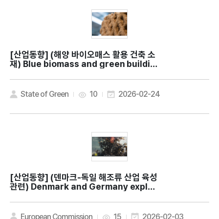
[산업동향]
(해양 바이오매스 활용 건축 소
재) Blue biomass and green buildin
gs: New effort to explore the pote
ntial for using ocean resources as
building materials
State of Green
10
2026-02-24
[산업동향]
(덴마크-독일 해조류 산업 육성
관련) Denmark and Germany explor
e edible seaweed as a sustainable
food source
European Commission
15
2026-02-03