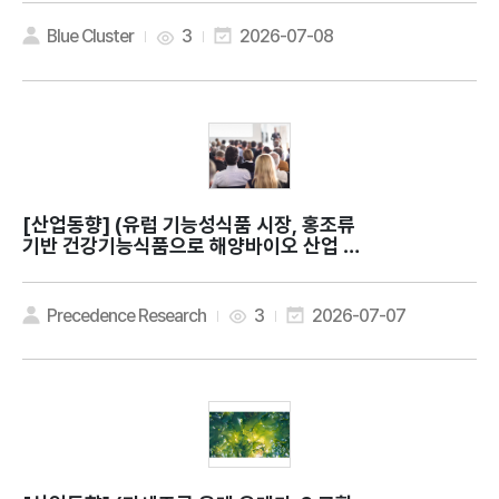
r health?
Blue Cluster
3
2026-07-08
[산업동향]
(유럽 기능성식품 시장, 홍조류
기반 건강기능식품으로 해양바이오 산업 확
대) Europe Nutraceuticals Market
Expands as Pure Ocean Algae Lau
nches Red Seaweed Supplements
Precedence Research
3
2026-07-07