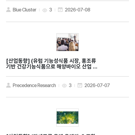
r health?
Blue Cluster
3
2026-07-08
[산업동향]
(유럽 기능성식품 시장, 홍조류
기반 건강기능식품으로 해양바이오 산업 확
대) Europe Nutraceuticals Market
Expands as Pure Ocean Algae Lau
nches Red Seaweed Supplements
Precedence Research
3
2026-07-07