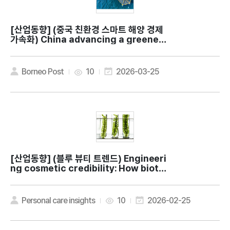
[산업동향]
(중국 친환경 스마트 해양 경제
가속화) China advancing a greener,
smarter blue economy
Borneo Post
10
2026-03-25
[산업동향]
(블루 뷰티 트렌드) Engineeri
ng cosmetic credibility: How biote
ch is maturing marine beauty
Personal care insights
10
2026-02-25