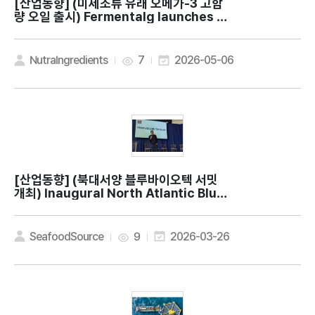
[산업동향]
(미세조류 유래 오메가-3 고함
량 오일 출시) Fermentalg launches hi
gh-potency EPA and DHA algal oil
NutraIngredients
7
2026-05-06
[산업동향]
(북대서양 블루바이오텍 서밋
개최) Inaugural North Atlantic Blue
BioTech Summit working to boost s
eafood industry via tech innovatio
n
SeafoodSource
9
2026-03-26