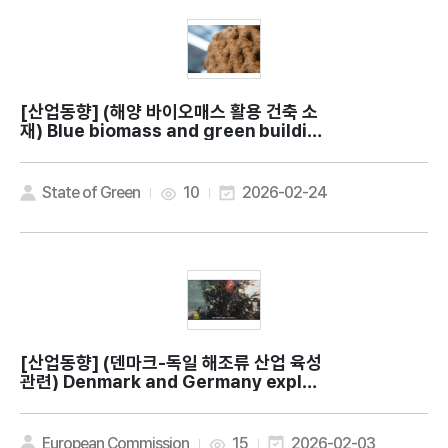
[산업동향]
(해양 바이오매스 활용 건축 소
재) Blue biomass and green buildin
gs: New effort to explore the pote
ntial for using ocean resources as
building materials
State of Green
10
2026-02-24
[산업동향]
(덴마크-독일 해조류 산업 육성
관련) Denmark and Germany explor
e edible seaweed as a sustainable
food source
European Commission
15
2026-02-03