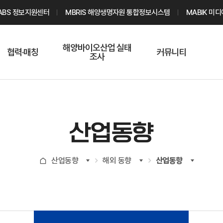
ABS 정보지원센터
MBRIS 해양생명자원 통합정보시스템
MABIK 미
해양바이오산업 실태
협력·매칭
커뮤니티
조사
해양바이오
온라인 실태조사
해양바이오
주요소재 소개
Q&A
해양바이오산업
기업수요 매칭
통계자료
전문가 인력풀
산업동향
기업 공동연구
지식포럼
신청
해양바이오
산업동향
해외 동향
산업동향
기업현황