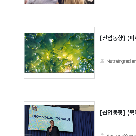
[산업동향]
(미
NutraIngredie
[산업동향]
(북
SeafoodSourc