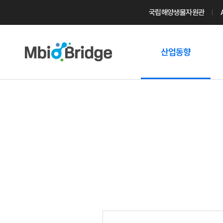
국립해양생물자원관
산업동향
마린바이오
트렌드
국내 동향
해외 동향