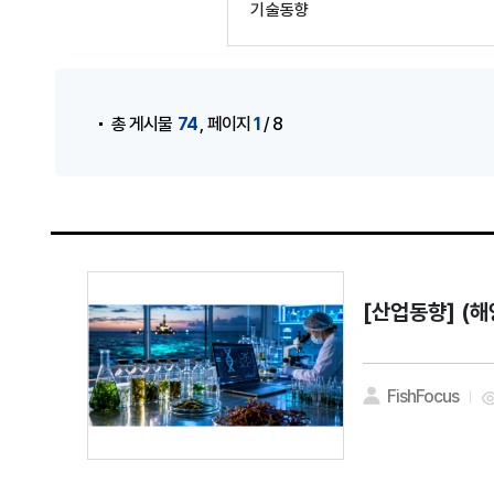
기술동향
게시물 검색
,
74
1
총 게시물
페이지
/ 8
[산업동향]
(해
FishFocus