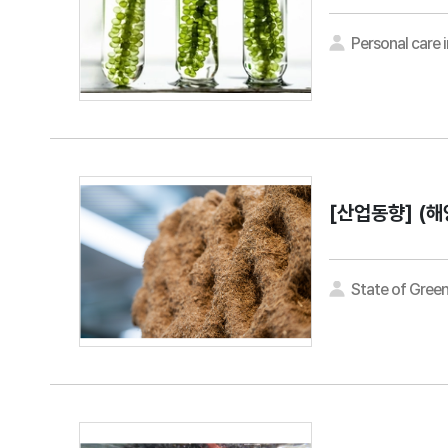
Personal care 
[산업동향]
(해
State of Gree