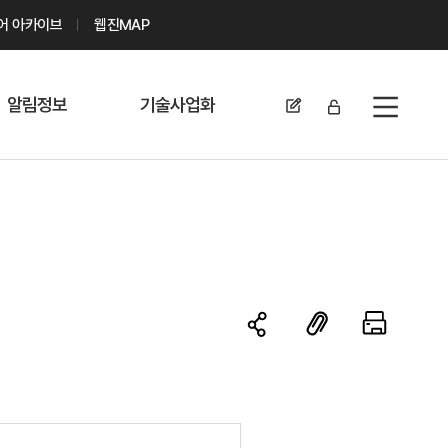
디어 아카이브
웹진MAP
알림정보
기술사업화
전체메뉴
공지사항
기술이전 문의/
신청
자료실
기술이전 현황
채용정보
MABIK
세미나 및 행사
전략특허
보도자료
미활용나눔특허
카드뉴스