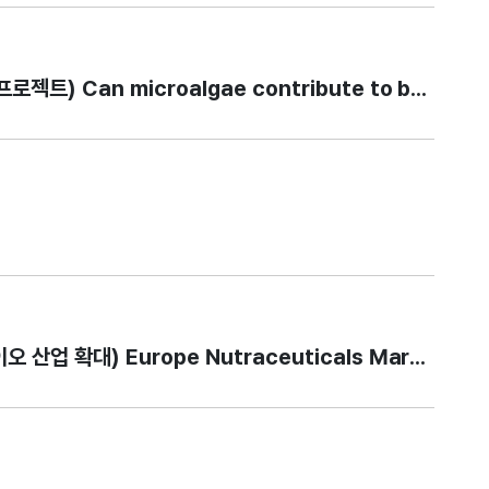
Can microalgae contribute to better he
식품 시장, 홍조류 기반 건강기능식품으로 해양바이오 산업 확대) Europe Nutraceut