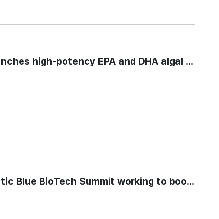
es high-potency EPA and DHA algal oil
Blue BioTech Summit working to boost seafoo