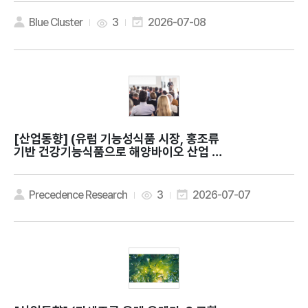
r health?
Blue Cluster
3
2026-07-08
[산업동향]
(유럽 기능성식품 시장, 홍조류
기반 건강기능식품으로 해양바이오 산업 확
대) Europe Nutraceuticals Market
Expands as Pure Ocean Algae Lau
nches Red Seaweed Supplements
Precedence Research
3
2026-07-07