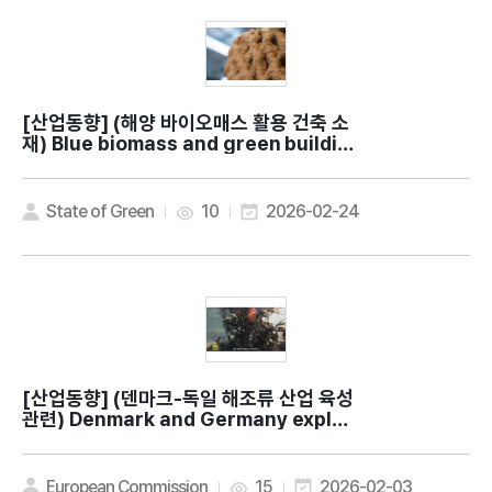
[산업동향]
(해양 바이오매스 활용 건축 소
재) Blue biomass and green buildin
gs: New effort to explore the pote
ntial for using ocean resources as
building materials
State of Green
10
2026-02-24
[산업동향]
(덴마크-독일 해조류 산업 육성
관련) Denmark and Germany explor
e edible seaweed as a sustainable
food source
European Commission
15
2026-02-03