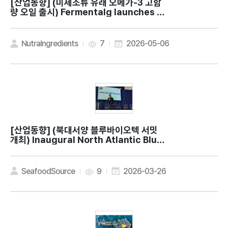
[산업동향]
(미세조류 유래 오메가-3 고함
량 오일 출시) Fermentalg launches hi
gh-potency EPA and DHA algal oil
NutraIngredients
7
2026-05-06
[산업동향]
(북대서양 블루바이오텍 서밋
개최) Inaugural North Atlantic Blue
BioTech Summit working to boost s
eafood industry via tech innovatio
n
SeafoodSource
9
2026-03-26