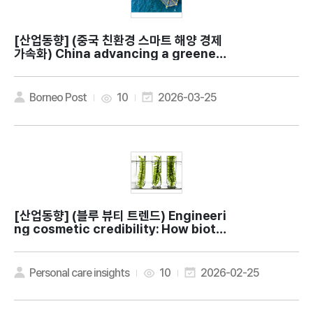
[산업동향]
(중국 친환경 스마트 해양 경제
가속화) China advancing a greener,
smarter blue economy
Borneo Post
10
2026-03-25
[산업동향]
(블루 뷰티 트렌드) Engineeri
ng cosmetic credibility: How biote
ch is maturing marine beauty
Personal care insights
10
2026-02-25