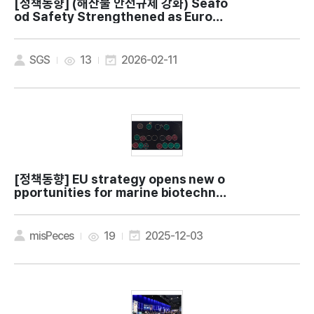
[정책동향]
(해산물 안전규제 강화) Seafo
od Safety Strengthened as Europe
Tightens Arsenic and Other Heavy
Metal Rules
SGS
13
2026-02-11
[정책동향]
EU strategy opens new o
pportunities for marine biotechnol
ogy in the Blue Revolution
misPeces
19
2025-12-03