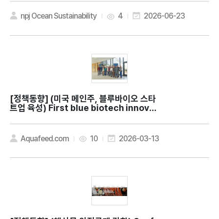
e Gold: lessons from Oman for sust
ainable ocean economies
npj Ocean Sustainability
4
2026-06-23
[정책동향]
(미국 메인주, 블루바이오 스타
트업 육성) First blue biotech innovat
ion studio launches in Maine
Aquafeed.com
10
2026-03-13