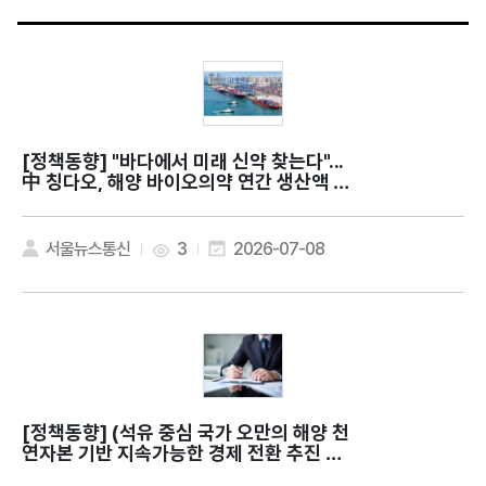
[정책동향]
"바다에서 미래 신약 찾는다"...
中 칭다오, 해양 바이오의약 연간 생산액 약
9조원
서울뉴스통신
3
2026-07-08
[정책동향]
(석유 중심 국가 오만의 해양 천
연자본 기반 지속가능한 경제 전환 추진 전
략) The regenerative wealth of Blu