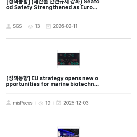
[정책동향]
(해산물 안전규제 강화) Seafo
od Safety Strengthened as Europe
Tightens Arsenic and Other Heavy
Metal Rules
SGS
13
2026-02-11
[정책동향]
EU strategy opens new o
pportunities for marine biotechnol
ogy in the Blue Revolution
misPeces
19
2025-12-03