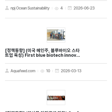
e Gold: lessons from Oman for sust
ainable ocean economies
npj Ocean Sustainability
4
2026-06-23
[정책동향]
(미국 메인주, 블루바이오 스타
트업 육성) First blue biotech innovat
ion studio launches in Maine
Aquafeed.com
10
2026-03-13