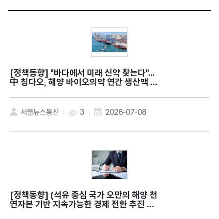
[정책동향]
"바다에서 미래 신약 찾는다"...
中 칭다오, 해양 바이오의약 연간 생산액 약
9조원
서울뉴스통신
3
2026-07-08
[정책동향]
(석유 중심 국가 오만의 해양 천
연자본 기반 지속가능한 경제 전환 추진 전
략) The regenerative wealth of Blu