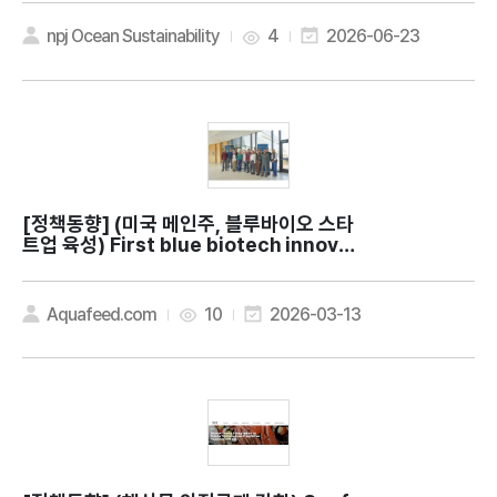
e Gold: lessons from Oman for sust
ainable ocean economies
npj Ocean Sustainability
4
2026-06-23
[정책동향]
(미국 메인주, 블루바이오 스타
트업 육성) First blue biotech innovat
ion studio launches in Maine
Aquafeed.com
10
2026-03-13