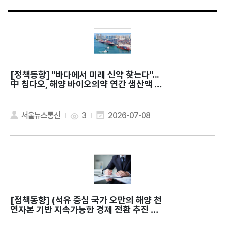
[정책동향]
"바다에서 미래 신약 찾는다"...
中 칭다오, 해양 바이오의약 연간 생산액 약
9조원
서울뉴스통신
3
2026-07-08
[정책동향]
(석유 중심 국가 오만의 해양 천
연자본 기반 지속가능한 경제 전환 추진 전
략) The regenerative wealth of Blu