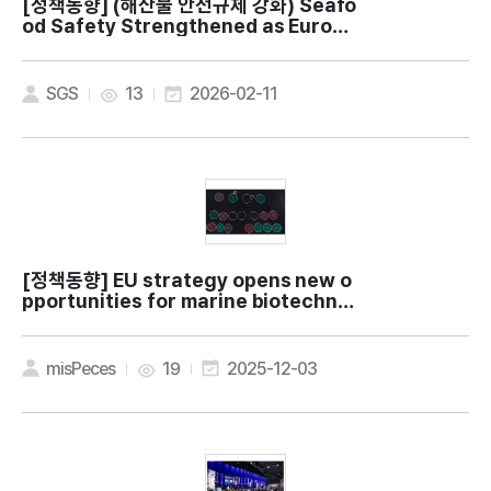
[정책동향]
(해산물 안전규제 강화) Seafo
od Safety Strengthened as Europe
Tightens Arsenic and Other Heavy
Metal Rules
SGS
13
2026-02-11
[정책동향]
EU strategy opens new o
pportunities for marine biotechnol
ogy in the Blue Revolution
misPeces
19
2025-12-03