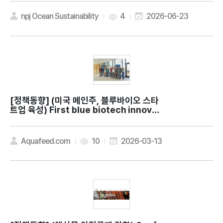
e Gold: lessons from Oman for sust
ainable ocean economies
npj Ocean Sustainability
4
2026-06-23
[정책동향]
(미국 메인주, 블루바이오 스타
트업 육성) First blue biotech innovat
ion studio launches in Maine
Aquafeed.com
10
2026-03-13