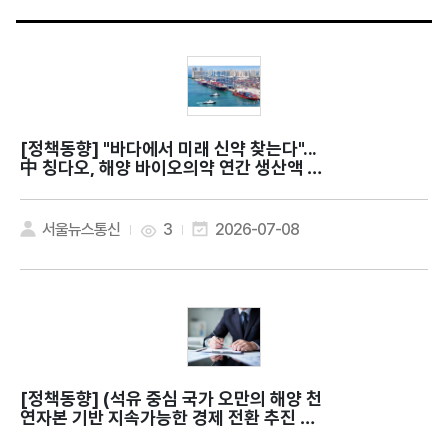
[정책동향]
"바다에서 미래 신약 찾는다"...
中 칭다오, 해양 바이오의약 연간 생산액 약
9조원
서울뉴스통신
3
2026-07-08
[정책동향]
(석유 중심 국가 오만의 해양 천
연자본 기반 지속가능한 경제 전환 추진 전
략) The regenerative wealth of Blu