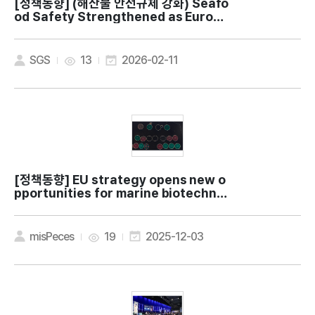
[정책동향]
(해산물 안전규제 강화) Seafo
od Safety Strengthened as Europe
Tightens Arsenic and Other Heavy
Metal Rules
SGS
13
2026-02-11
[정책동향]
EU strategy opens new o
pportunities for marine biotechnol
ogy in the Blue Revolution
misPeces
19
2025-12-03