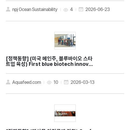
e Gold: lessons from Oman for sust
ainable ocean economies
npj Ocean Sustainability
4
2026-06-23
[정책동향]
(미국 메인주, 블루바이오 스타
트업 육성) First blue biotech innovat
ion studio launches in Maine
Aquafeed.com
10
2026-03-13