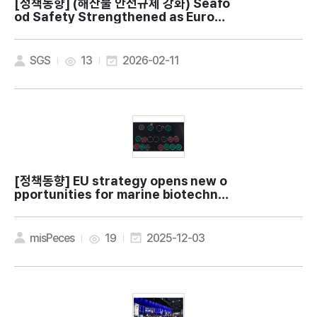
[정책동향]
(해산물 안전규제 강화) Seafo
od Safety Strengthened as Europe
Tightens Arsenic and Other Heavy
Metal Rules
SGS
13
2026-02-11
[정책동향]
EU strategy opens new o
pportunities for marine biotechnol
ogy in the Blue Revolution
misPeces
19
2025-12-03