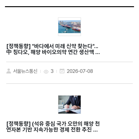
[정책동향]
"바다에서 미래 신약 찾는다"...
中 칭다오, 해양 바이오의약 연간 생산액 약
9조원
서울뉴스통신
3
2026-07-08
[정책동향]
(석유 중심 국가 오만의 해양 천
연자본 기반 지속가능한 경제 전환 추진 전
략) The regenerative wealth of Blu