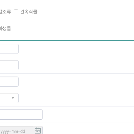
갈조류
관속식물
미생물