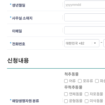
생년월일
사무실 소재지
이메일
-
전화번호
신청내용
척추동물
어류
포유류
파
무척추동물
연체동물
자포동물
윤형동물
미삭동물
해양생명자원 분류