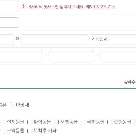
8자리의 숫자로만 입력해 주세요. 예제) 20220713
@
-
-
필수
충류
바닷새
절지동물
환형동물
해면동물
극피동물
선형동물
모약동물
무척추 기타