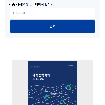
3
1
총 게시물
건
( 페이지
/ 1 )