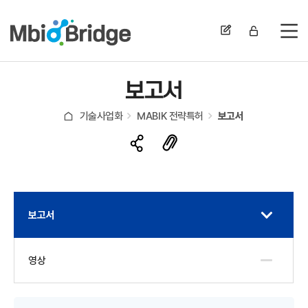
전
보고서
기술사업화
MABIK 전략특허
보고서
보고서
영상