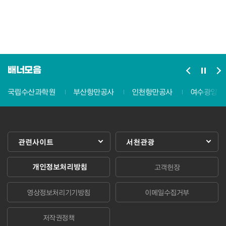
배너모음
국립수산과학원
부산항만공사
인천항만공사
여수광양항
관련사이트
서천관광
개인정보처리방침
고객헌장
영상정보처리기기방침
이메일수집거부
저작권정책