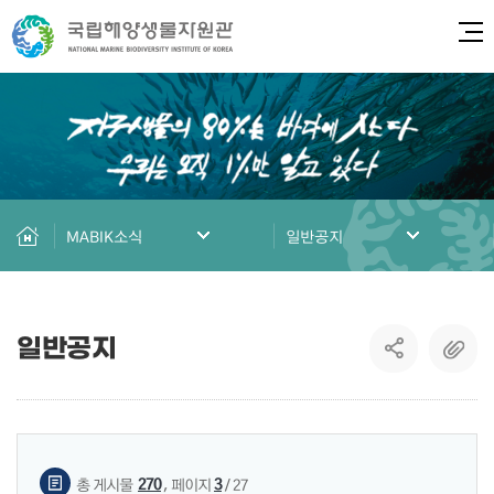
전체
MABIK소식
일반공지
일반공지
게시물 검색
,
270
3
총 게시물
페이지
/ 27